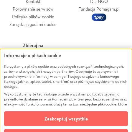
Kontakt
Dla NGO
Porównanie serwisów
Fundacja Pomagam.pl
Polityka plików cookie
Zarządzaj zgodami cookie
Zbieraj na
Informacje o plikach cookie
Leczenie
LGBTQ+
Zwierzęta
Powódź
Korzystamy z plików cookie oraz podobnych rozwiązań technologicznych,
zarówno własnych, jak i naszych partnerów. Obejmuje to zapisywanie i
Pożar
Wichura
przechowywanie informacji w pamięci Twojego urządzenia końcowego
(takiego jak np. laptop, tablet, smartfon) oraz późniejsze uzyskiwanie do nich
Ukraina
NGO
dostępu.
Sport
Religia
Wykorzystujemy te technologie przede wszystkim po to, aby zapewnić
Pomoc Finansowa
Edukacja
prawidłowe działanie serwisu Pomagam.pl, w tym jego bezpieczeństwo oraz
niezbędne pliki cookie
efektywność funkcjonowania. Służą temu tzw.
, które
Projekty
Podróż
pozostają zawsze aktywne.
Dowiedz się więcej
Pogrzeb
Impreza
opcjonalnych plików cookie
Dodatkowo, używamy
oraz podobnych
Zaakceptuj wszystkie
Społeczność lokalna
Ochrona środowiska
technologii do celów analitycznych i retargetingowych. Możesz wyrazić
zgodę na ich stosowanie lub jej odmówić. W dowolnym momencie masz
Kultura
Biznes
możliwość zmiany swoich preferencji na stronie „Zarządzaj zgodami cookie”,