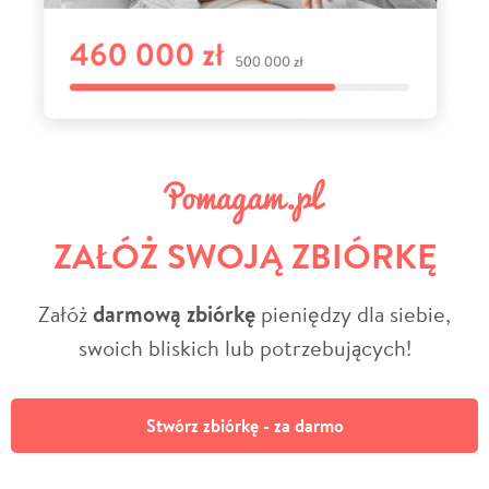
ZAŁÓŻ SWOJĄ ZBIÓRKĘ
Załóż
darmową zbiórkę
pieniędzy dla siebie,
swoich bliskich lub potrzebujących!
Stwórz zbiórkę - za darmo