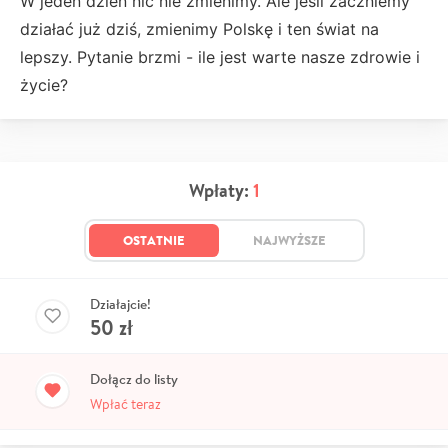
W jeden dzień nic nie zmienimy. Ale jeśli zaczniemy
działać już dziś, zmienimy Polskę i ten świat na
lepszy. Pytanie brzmi - ile jest warte nasze zdrowie i
życie?
Wpłaty:
1
OSTATNIE
NAJWYŻSZE
Działajcie!
50
zł
Dołącz do listy
Wpłać teraz