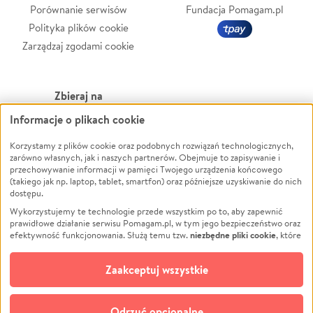
Porównanie serwisów
Fundacja Pomagam.pl
Polityka plików cookie
Zarządzaj zgodami cookie
Zbieraj na
Informacje o plikach cookie
Leczenie
LGBTQ+
Zwierzęta
Powódź
Korzystamy z plików cookie oraz podobnych rozwiązań technologicznych,
zarówno własnych, jak i naszych partnerów. Obejmuje to zapisywanie i
Pożar
Wichura
przechowywanie informacji w pamięci Twojego urządzenia końcowego
(takiego jak np. laptop, tablet, smartfon) oraz późniejsze uzyskiwanie do nich
Ukraina
NGO
dostępu.
Sport
Religia
Wykorzystujemy te technologie przede wszystkim po to, aby zapewnić
Pomoc Finansowa
Edukacja
prawidłowe działanie serwisu Pomagam.pl, w tym jego bezpieczeństwo oraz
niezbędne pliki cookie
efektywność funkcjonowania. Służą temu tzw.
, które
Projekty
Podróż
pozostają zawsze aktywne.
Dowiedz się więcej
Pogrzeb
Impreza
opcjonalnych plików cookie
Dodatkowo, używamy
oraz podobnych
Zaakceptuj wszystkie
Społeczność lokalna
Ochrona środowiska
technologii do celów analitycznych i retargetingowych. Możesz wyrazić
zgodę na ich stosowanie lub jej odmówić. W dowolnym momencie masz
Kultura
Biznes
możliwość zmiany swoich preferencji na stronie „Zarządzaj zgodami cookie”,
Odrzuć opcjonalne
do której link znajdziesz w stopce serwisu Pomagam.pl. Opcjonalne pliki