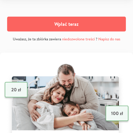
Wpłać teraz
Uważasz, że ta zbiórka zawiera
niedozwolone treści
?
Napisz do nas