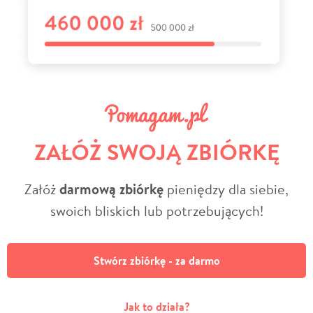
ZAŁÓŻ SWOJĄ ZBIÓRKĘ
Załóż
darmową zbiórkę
pieniędzy dla siebie,
swoich bliskich lub potrzebujących!
Stwórz zbiórkę - za darmo
Jak to działa?