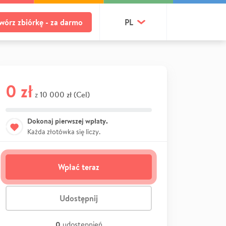
wórz zbiórkę - za darmo
PL
0 zł
10 000 zł (Cel)
z
Dokonaj pierwszej wpłaty.
Każda złotówka się liczy.
Wpłać teraz
Udostępnij
0
udostępnień