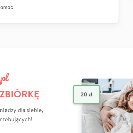
 pomoc
 ZBIÓRKĘ
niędzy dla siebie,
trzebujących!