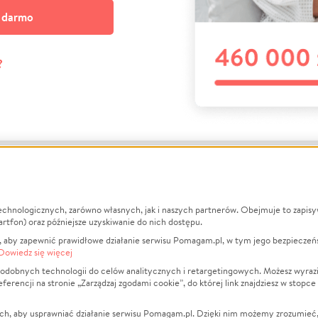
a darmo
?
echnologicznych, zarówno własnych, jak i naszych partnerów. Obejmuje to zapis
macje
O nas
Zbieraj n
artfon) oraz późniejsze uzyskiwanie do nich dostępu.
 aby zapewnić prawidłowe działanie serwisu Pomagam.pl, w tym jego bezpieczeń
działa?
Opinie
Leczenie
Dowiedz się więcej
min
Raporty
Zwierzęta
odobnych technologii do celów analitycznych i retargetingowych. Możesz wyrazi
ncji na stronie „Zarządzaj zgodami cookie”, do której link znajdziesz w stopce
ka Prywatności
Za darmo
Pożar
 Kontrahenci
Blog
Ukraina
ch, aby usprawniać działanie serwisu Pomagam.pl. Dzięki nim możemy zrozumieć, j