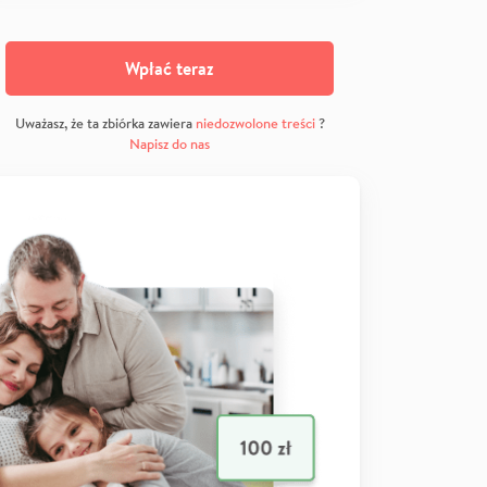
Wpłać teraz
Uważasz, że ta zbiórka zawiera
niedozwolone treści
?
Napisz do nas