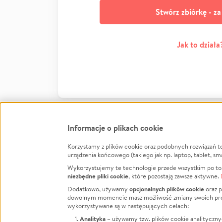
Stwórz zbiórkę - z
Jak to działa
Informacje o plikach cookie
Korzystamy z plików cookie oraz podobnych rozwiązań t
Infor
urządzenia końcowego (takiego jak np. laptop, tablet, sm
Wykorzystujemy te technologie przede wszystkim po to,
Jak to 
niezbędne pliki cookie
, które pozostają zawsze aktywne.
Facebook
Twitter
Instagram
Regula
opcjonalnych plików cookie
Dodatkowo, używamy
oraz p
dowolnym momencie masz możliwość zmiany swoich prefere
Polity
LinkedIn
TikTok
Youtube
wykorzystywane są w następujących celach:
RODO -
Analityka
– używamy tzw. plików cookie analityczny