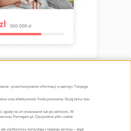
ywanie i przechowywanie informacji w pamięci Twojego
a
stwo oraz efektywność funkcjonowania. Służą temu tzw.
LGBTQ+
Powódź
ć zgodę na ich stosowanie lub jej odmówić. W
 serwisu Pomagam.pl. Opcjonalne pliki cookie
Wichura
NGO
ak użytkownicy korzystają z naszego serwisu – skąd