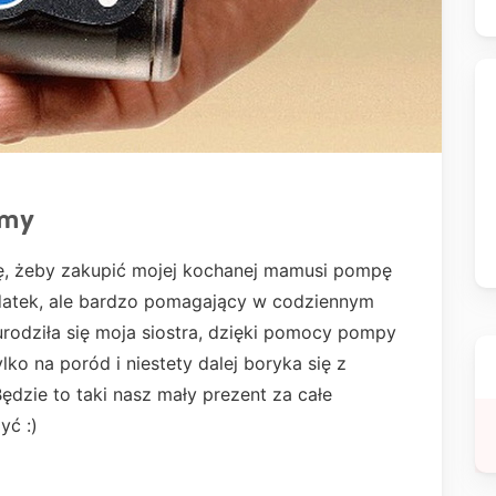
amy
ję, żeby zakupić mojej kochanej mamusi pompę
ydatek, ale bardzo pomagający w codziennym
urodziła się moja siostra, dzięki pomocy pompy
lko na poród i niestety dalej boryka się z
Będzie to taki nasz mały prezent za całe
yć :)