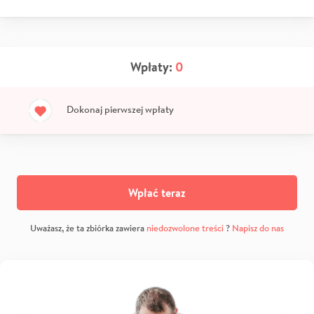
Wpłaty:
0
Dokonaj pierwszej wpłaty
Wpłać teraz
Uważasz, że ta zbiórka zawiera
niedozwolone treści
?
Napisz do nas