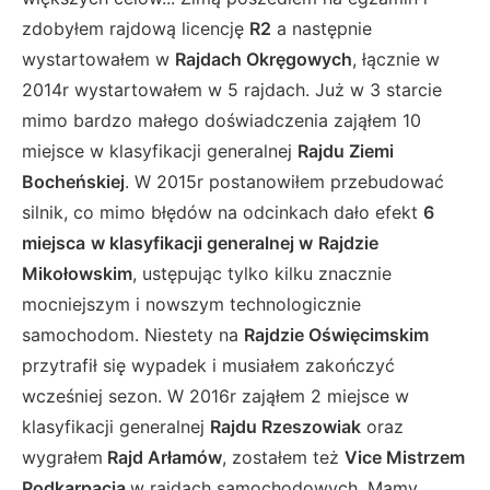
zdobyłem rajdową licencję
R2
a następnie
wystartowałem w
Rajdach Okręgowych
, łącznie w
2014r wystartowałem w 5 rajdach. Już w 3 starcie
mimo bardzo małego doświadczenia zająłem 10
miejsce w klasyfikacji generalnej
Rajdu Ziemi
Bocheńskiej
. W 2015r postanowiłem przebudować
silnik, co mimo błędów na odcinkach dało efekt
6
miejsca
w klasyfikacji generalnej w
Rajdzie
Mikołowskim
, ustępując tylko kilku znacznie
mocniejszym i nowszym technologicznie
samochodom. Niestety na
Rajdzie Oświęcimskim
przytrafił się wypadek i musiałem zakończyć
wcześniej sezon. W 2016r zająłem 2 miejsce w
klasyfikacji generalnej
Rajdu Rzeszowiak
oraz
wygrałem
Rajd Arłamów
, zostałem też
Vice Mistrzem
Podkarpacia
w rajdach samochodowych. Mamy