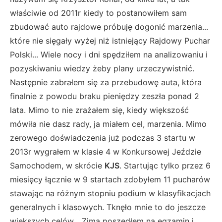
właściwie od 2011r kiedy to postanowiłem sam
zbudować auto rajdowe próbuję dogonić marzenia...
które nie sięgały wyżej niż istniejący Rajdowy Puchar
Polski... Wiele nocy i dni spędziłem na analizowaniu i
pozyskiwaniu wiedzy żeby plany urzeczywistnić.
Następnie zabrałem się za przebudowę auta, która
finalnie z powodu braku pieniędzy zeszła ponad 2
lata. Mimo to nie zrażałem się, kiedy większość
mówiła nie dasz rady, ja miałem cel, marzenia. Mimo
zerowego doświadczenia już podczas 3 startu w
2013r wygrałem w klasie 4 w Konkursowej Jeździe
Samochodem, w skrócie
KJS
. Startując tylko przez 6
miesięcy łącznie w 9 startach zdobyłem 11 pucharów
stawając na różnym stopniu podium w klasyfikacjach
generalnych i klasowych. Tknęło mnie to do jeszcze
większych celów... Zimą poszedłem na egzamin i