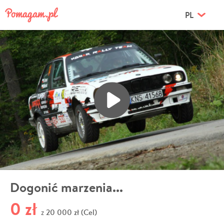
PL
Dogonić marzenia...
0 zł
20 000 zł (Cel)
z