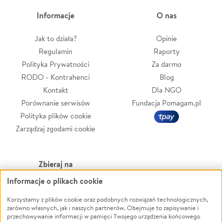
Informacje
O nas
Jak to działa?
Opinie
Regulamin
Raporty
Polityka Prywatności
Za darmo
RODO - Kontrahenci
Blog
Kontakt
Dla NGO
Porównanie serwisów
Fundacja Pomagam.pl
Polityka plików cookie
Zarządzaj zgodami cookie
Zbieraj na
Informacje o plikach cookie
Leczenie
LGBTQ+
Zwierzęta
Powódź
Korzystamy z plików cookie oraz podobnych rozwiązań technologicznych,
zarówno własnych, jak i naszych partnerów. Obejmuje to zapisywanie i
Pożar
Wichura
przechowywanie informacji w pamięci Twojego urządzenia końcowego