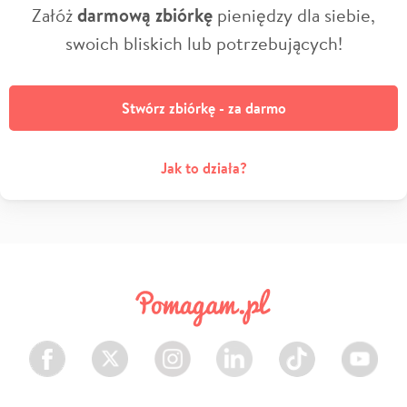
Załóż
darmową zbiórkę
pieniędzy dla siebie,
swoich bliskich lub potrzebujących!
Stwórz zbiórkę - za darmo
Jak to działa?
Facebook
Twitter
Instagram
LinkedIn
TikTok
Youtube