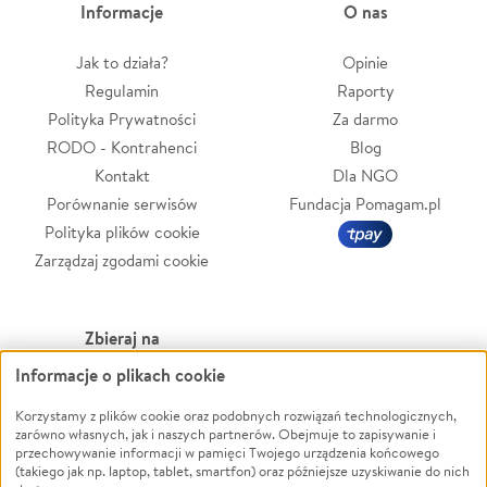
Informacje
O nas
Jak to działa?
Opinie
Regulamin
Raporty
Polityka Prywatności
Za darmo
RODO - Kontrahenci
Blog
Kontakt
Dla NGO
Porównanie serwisów
Fundacja Pomagam.pl
Polityka plików cookie
Zarządzaj zgodami cookie
Zbieraj na
Informacje o plikach cookie
Leczenie
LGBTQ+
Zwierzęta
Powódź
Korzystamy z plików cookie oraz podobnych rozwiązań technologicznych,
zarówno własnych, jak i naszych partnerów. Obejmuje to zapisywanie i
Pożar
Wichura
przechowywanie informacji w pamięci Twojego urządzenia końcowego
(takiego jak np. laptop, tablet, smartfon) oraz późniejsze uzyskiwanie do nich
Ukraina
NGO