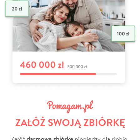
ZAŁÓŻ SWOJĄ ZBIÓRKĘ
Załóż
darmową zbiórkę
pieniędzy dla siebie,