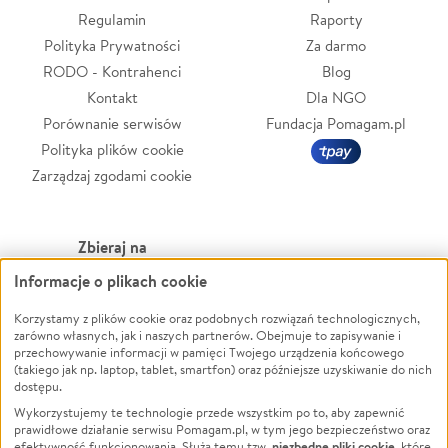
Regulamin
Raporty
Polityka Prywatności
Za darmo
RODO - Kontrahenci
Blog
Kontakt
Dla NGO
Porównanie serwisów
Fundacja Pomagam.pl
Polityka plików cookie
Zarządzaj zgodami cookie
Zbieraj na
Informacje o plikach cookie
Leczenie
LGBTQ+
Korzystamy z plików cookie oraz podobnych rozwiązań technologicznych,
Zwierzęta
Powódź
zarówno własnych, jak i naszych partnerów. Obejmuje to zapisywanie i
Pożar
Wichura
przechowywanie informacji w pamięci Twojego urządzenia końcowego
(takiego jak np. laptop, tablet, smartfon) oraz późniejsze uzyskiwanie do nich
Ukraina
NGO
dostępu.
Sport
Religia
Wykorzystujemy te technologie przede wszystkim po to, aby zapewnić
Pomoc Finansowa
Edukacja
prawidłowe działanie serwisu Pomagam.pl, w tym jego bezpieczeństwo oraz
niezbędne pliki cookie
efektywność funkcjonowania. Służą temu tzw.
, które