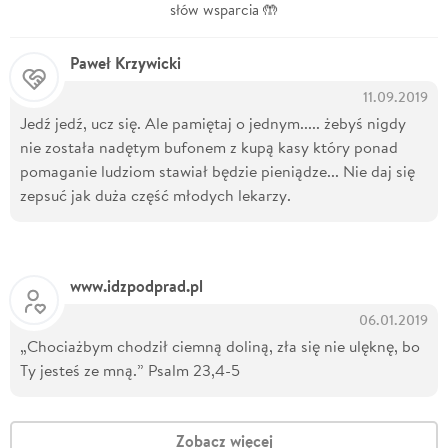
słów wsparcia 🤲
Paweł Krzywicki
11.09.2019
Jedź jedź, ucz się. Ale pamiętaj o jednym..... żebyś nigdy
nie została nadętym bufonem z kupą kasy który ponad
pomaganie ludziom stawiał będzie pieniądze... Nie daj się
zepsuć jak duża część młodych lekarzy.
www.idzpodprad.pl
06.01.2019
„Chociażbym chodził ciemną doliną, zła się nie ulęknę, bo
Ty jesteś ze mną.” Psalm 23,4-5
Zobacz więcej