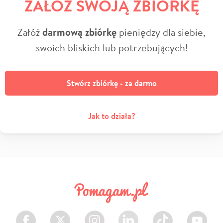
ZAŁÓŻ SWOJĄ ZBIÓRKĘ
Załóż
darmową zbiórkę
pieniędzy dla siebie,
swoich bliskich lub potrzebujących!
Stwórz zbiórkę - za darmo
Jak to działa?
Facebook
Twitter
Instagram
LinkedIn
TikTok
Youtube