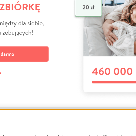
 ZBIÓRKĘ
niędzy dla siebie,
trzebujących!
a darmo
?