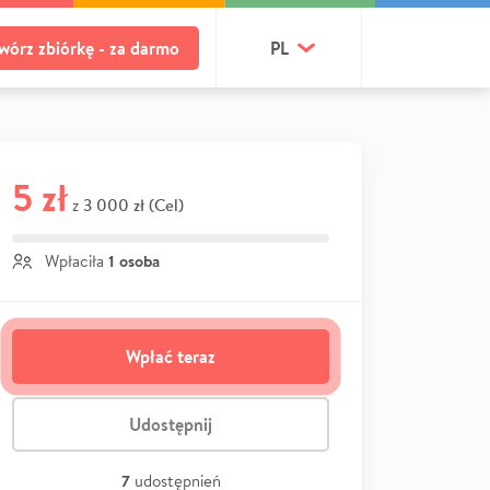
wórz zbiórkę - za darmo
PL
5 zł
3 000 zł (Cel)
z
1 osoba
Wpłaciła
Wpłać teraz
Udostępnij
7
udostępnień