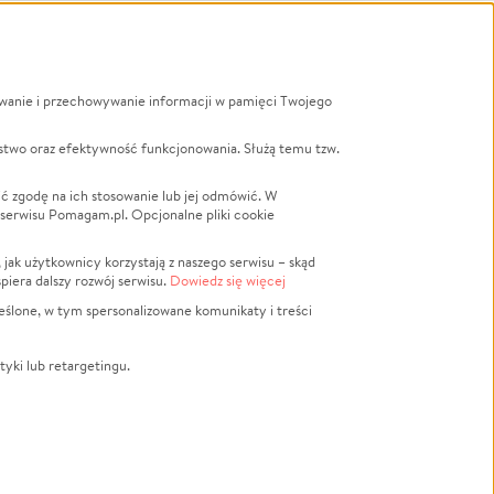
ywanie i przechowywanie informacji w pamięci Twojego
a
stwo oraz efektywność funkcjonowania. Służą temu tzw.
LGBTQ+
Powódź
ć zgodę na ich stosowanie lub jej odmówić. W
 serwisu Pomagam.pl. Opcjonalne pliki cookie
Wichura
NGO
ak użytkownicy korzystają z naszego serwisu – skąd
Religia
spiera dalszy rozwój serwisu.
Dowiedz się więcej
nansowa
Edukacja
eślone, w tym spersonalizowane komunikaty i treści
Podróż
Impreza
tyki lub retargetingu.
ść lokalna
Ochrona środowiska
Biznes