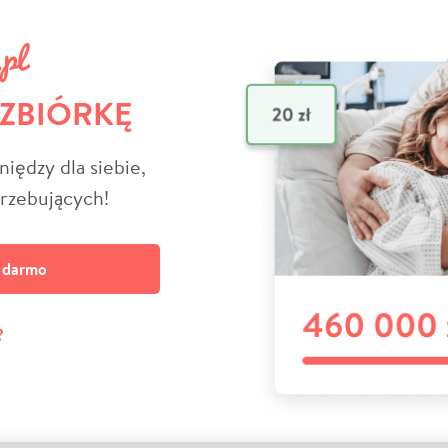
 ZBIÓRKĘ
niędzy dla siebie,
trzebujących!
a darmo
?