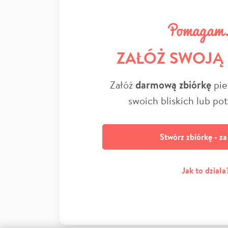
ZAŁÓŻ SWOJĄ
Załóż
darmową zbiórkę
pie
swoich bliskich lub po
Stwórz zbiórkę - z
Jak to działa