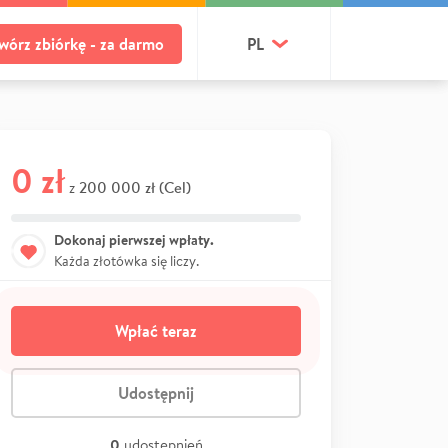
wórz zbiórkę - za darmo
PL
0 zł
200 000 zł (Cel)
z
Dokonaj pierwszej wpłaty.
Każda złotówka się liczy.
Wpłać teraz
Udostępnij
0
udostępnień