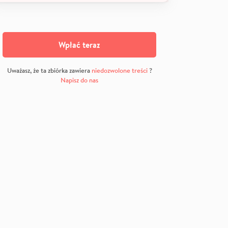
Wpłać teraz
Uważasz, że ta zbiórka zawiera
niedozwolone treści
?
Napisz do nas