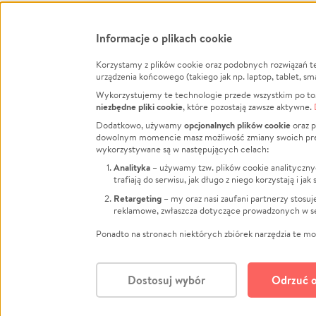
Informacje o plikach cookie
Korzystamy z plików cookie oraz podobnych rozwiązań t
Infor
urządzenia końcowego (takiego jak np. laptop, tablet, sm
Wykorzystujemy te technologie przede wszystkim po to,
Jak to 
niezbędne pliki cookie
, które pozostają zawsze aktywne.
Facebook
Twitter
Instagram
Regula
opcjonalnych plików cookie
Dodatkowo, używamy
oraz p
dowolnym momencie masz możliwość zmiany swoich prefere
Polity
wykorzystywane są w następujących celach:
LinkedIn
TikTok
Youtube
RODO -
Analityka
– używamy tzw. plików cookie analityczny
Kontak
trafiają do serwisu, jak długo z niego korzystają i j
Porówn
Retargeting
– my oraz nasi zaufani partnerzy stosu
reklamowe, zwłaszcza dotyczące prowadzonych w se
Polityk
Zarząd
Ponadto na stronach niektórych zbiórek narzędzia te mog
Dostosuj wybór
Odrzuć o
Polski