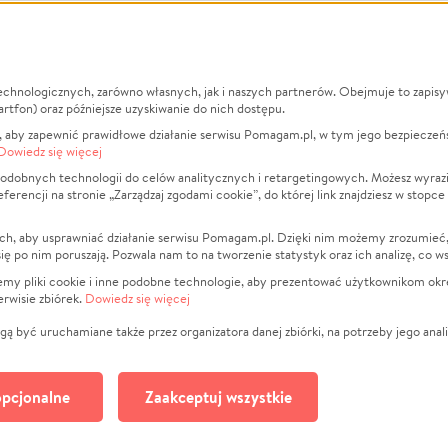
echnologicznych, zarówno własnych, jak i naszych partnerów. Obejmuje to zapis
macje
O nas
Zbieraj n
artfon) oraz późniejsze uzyskiwanie do nich dostępu.
 aby zapewnić prawidłowe działanie serwisu Pomagam.pl, w tym jego bezpieczeń
działa?
Opinie
Leczenie
Dowiedz się więcej
min
Raporty
Zwierzęta
odobnych technologii do celów analitycznych i retargetingowych. Możesz wyrazi
ncji na stronie „Zarządzaj zgodami cookie”, do której link znajdziesz w stopce
ka Prywatności
Za darmo
Pożar
 Kontrahenci
Blog
Ukraina
ch, aby usprawniać działanie serwisu Pomagam.pl. Dzięki nim możemy zrozumieć, j
t
Dla NGO
Sport
ak się po nim poruszają. Pozwala nam to na tworzenie statystyk oraz ich analizę, co w
anie serwisów
Fundacja Pomagam.pl
Pomoc Fi
jemy pliki cookie i inne podobne technologie, aby prezentować użytkownikom okr
rwisie zbiórek.
Dowiedz się więcej
a plików cookie
Projekty
zaj zgodami cookie
Pogrzeb
ą być uruchamiane także przez organizatora danej zbiórki, na potrzeby jego anali
Społeczno
Kultura
pcjonalne
Zaakceptuj wszystkie