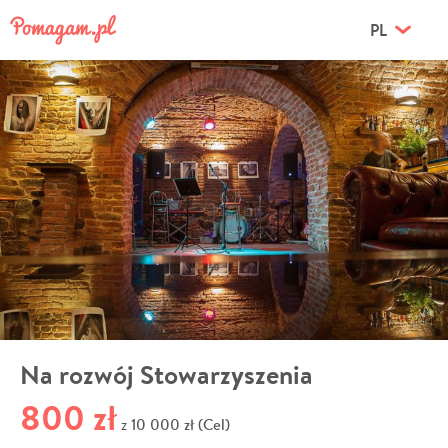
PL
Na rozwój Stowarzyszenia
800 zł
10 000 zł (Cel)
z