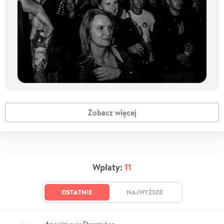
Zobacz więcej
Wpłaty:
11
OSTATNIE
NAJWYŻSZE
Anonimowy Darczyńca