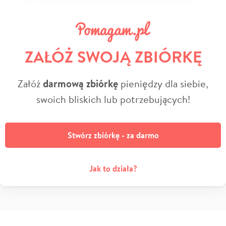
ZAŁÓŻ SWOJĄ ZBIÓRKĘ
Załóż
darmową zbiórkę
pieniędzy dla siebie,
swoich bliskich lub potrzebujących!
Stwórz zbiórkę - za darmo
Jak to działa?