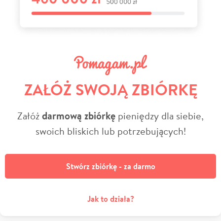
ZAŁÓŻ SWOJĄ ZBIÓRKĘ
Załóż
darmową zbiórkę
pieniędzy dla siebie,
swoich bliskich lub potrzebujących!
Stwórz zbiórkę - za darmo
Jak to działa?