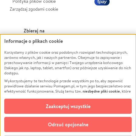
Polityka plików cookie
Zarządzaj zgodami cookie
Zbieraj na
Informacje o plikach cookie
Leczenie
LGBTQ+
Zwierzęta
Powódź
Korzystamy z plików cookie oraz podobnych rozwiązań technologicznych,
zarówno własnych, jak i naszych partnerów. Obejmuje to zapisywanie i
Pożar
Wichura
przechowywanie informacji w pamięci Twojego urządzenia końcowego
(takiego jak np. laptop, tablet, smartfon) oraz późniejsze uzyskiwanie do nich
Ukraina
NGO
dostępu.
Sport
Religia
Wykorzystujemy te technologie przede wszystkim po to, aby zapewnić
Pomoc Finansowa
Edukacja
prawidłowe działanie serwisu Pomagam.pl, w tym jego bezpieczeństwo oraz
niezbędne pliki cookie
efektywność funkcjonowania. Służą temu tzw.
, które
Projekty
Podróż
pozostają zawsze aktywne.
Dowiedz się więcej
Pogrzeb
Impreza
opcjonalnych plików cookie
Dodatkowo, używamy
oraz podobnych
Zaakceptuj wszystkie
Społeczność lokalna
Ochrona środowiska
technologii do celów analitycznych i retargetingowych. Możesz wyrazić
zgodę na ich stosowanie lub jej odmówić. W dowolnym momencie masz
Kultura
Biznes
możliwość zmiany swoich preferencji na stronie „Zarządzaj zgodami cookie”,
Odrzuć opcjonalne
Polski
do której link znajdziesz w stopce serwisu Pomagam.pl. Opcjonalne pliki
cookie wykorzystywane są w następujących celach: