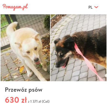
PL
Przewóz psów
630 zł
1 371 zł (Cel)
z