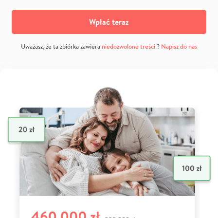
Wpłać teraz
Uważasz, że ta zbiórka zawiera
niedozwolone treści
?
Napisz do nas