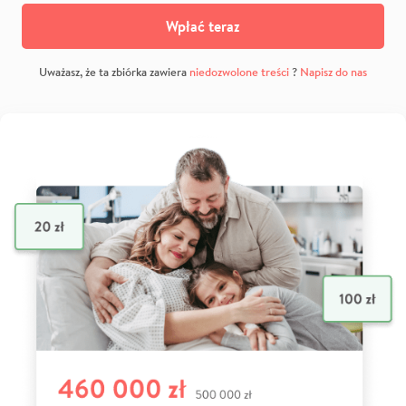
Wpłać teraz
Uważasz, że ta zbiórka zawiera
niedozwolone treści
?
Napisz do nas