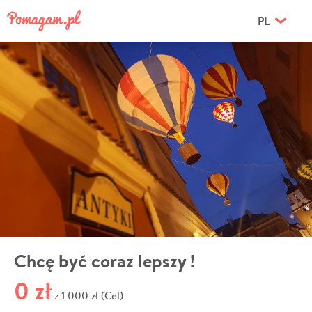
PL
Chcę być coraz lepszy !
0 zł
1 000 zł (Cel)
z