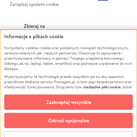
Zarządzaj zgodami cookie
Zbieraj na
Informacje o plikach cookie
Leczenie
LGBTQ+
Zwierzęta
Powódź
Korzystamy z plików cookie oraz podobnych rozwiązań technologicznych,
zarówno własnych, jak i naszych partnerów. Obejmuje to zapisywanie i
Pożar
Wichura
przechowywanie informacji w pamięci Twojego urządzenia końcowego
(takiego jak np. laptop, tablet, smartfon) oraz późniejsze uzyskiwanie do nich
Ukraina
NGO
dostępu.
Sport
Religia
Wykorzystujemy te technologie przede wszystkim po to, aby zapewnić
Pomoc Finansowa
Edukacja
prawidłowe działanie serwisu Pomagam.pl, w tym jego bezpieczeństwo oraz
niezbędne pliki cookie
efektywność funkcjonowania. Służą temu tzw.
, które
Projekty
Podróż
pozostają zawsze aktywne.
Dowiedz się więcej
Pogrzeb
Impreza
opcjonalnych plików cookie
Dodatkowo, używamy
oraz podobnych
Zaakceptuj wszystkie
Społeczność lokalna
Ochrona środowiska
technologii do celów analitycznych i retargetingowych. Możesz wyrazić
zgodę na ich stosowanie lub jej odmówić. W dowolnym momencie masz
Kultura
Biznes
możliwość zmiany swoich preferencji na stronie „Zarządzaj zgodami cookie”,
Odrzuć opcjonalne
Polski
do której link znajdziesz w stopce serwisu Pomagam.pl. Opcjonalne pliki
cookie wykorzystywane są w następujących celach:
© CROWDING SP. Z O.O.
Analityka
– używamy tzw. plików cookie analitycznych, aby usprawniać