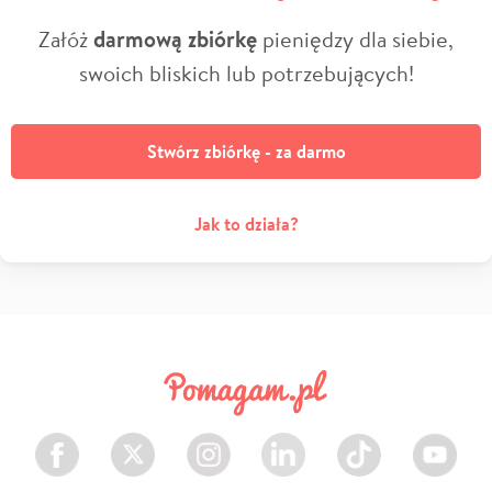
Załóż
darmową zbiórkę
pieniędzy dla siebie,
swoich bliskich lub potrzebujących!
Stwórz zbiórkę - za darmo
Jak to działa?
Facebook
Twitter
Instagram
LinkedIn
TikTok
Youtube