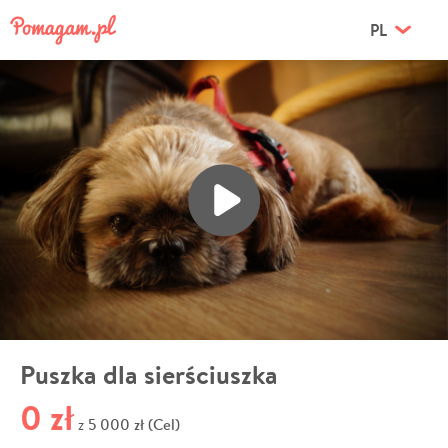
PL
Puszka dla sierściuszka
0 zł
5 000 zł (Cel)
z