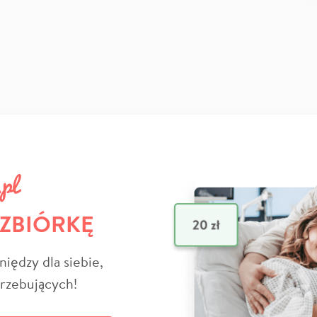
 ZBIÓRKĘ
niędzy dla siebie,
trzebujących!