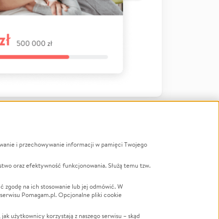
ywanie i przechowywanie informacji w pamięci Twojego
a
stwo oraz efektywność funkcjonowania. Służą temu tzw.
LGBTQ+
Powódź
ć zgodę na ich stosowanie lub jej odmówić. W
 serwisu Pomagam.pl. Opcjonalne pliki cookie
Wichura
NGO
ak użytkownicy korzystają z naszego serwisu – skąd