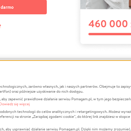
a darmo
?
echnologicznych, zarówno własnych, jak i naszych partnerów. Obejmuje to zapis
macje
O nas
Zbieraj n
artfon) oraz późniejsze uzyskiwanie do nich dostępu.
 aby zapewnić prawidłowe działanie serwisu Pomagam.pl, w tym jego bezpieczeń
działa?
Opinie
Leczenie
Dowiedz się więcej
min
Raporty
Zwierzęta
odobnych technologii do celów analitycznych i retargetingowych. Możesz wyrazi
ncji na stronie „Zarządzaj zgodami cookie”, do której link znajdziesz w stopce
ka Prywatności
Za darmo
Pożar
 Kontrahenci
Blog
Ukraina
ch, aby usprawniać działanie serwisu Pomagam.pl. Dzięki nim możemy zrozumieć, j