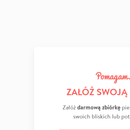
ZAŁÓŻ SWOJĄ
Załóż
darmową zbiórkę
pie
swoich bliskich lub po