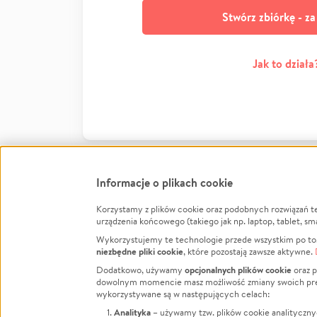
Stwórz zbiórkę - z
Jak to działa
Informacje o plikach cookie
Korzystamy z plików cookie oraz podobnych rozwiązań t
Infor
urządzenia końcowego (takiego jak np. laptop, tablet, sm
Wykorzystujemy te technologie przede wszystkim po to,
Jak to 
niezbędne pliki cookie
, które pozostają zawsze aktywne.
Facebook
Twitter
Instagram
Regula
opcjonalnych plików cookie
Dodatkowo, używamy
oraz p
dowolnym momencie masz możliwość zmiany swoich prefere
Polity
LinkedIn
TikTok
Youtube
wykorzystywane są w następujących celach:
RODO -
Analityka
– używamy tzw. plików cookie analityczny