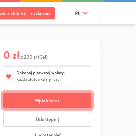
wórz zbiórkę - za darmo
PL
0 zł
200 zł (Cel)
z
Dokonaj pierwszej wpłaty.
Każda złotówka się liczy.
Wpłać teraz
Udostępnij
0
udostępnień