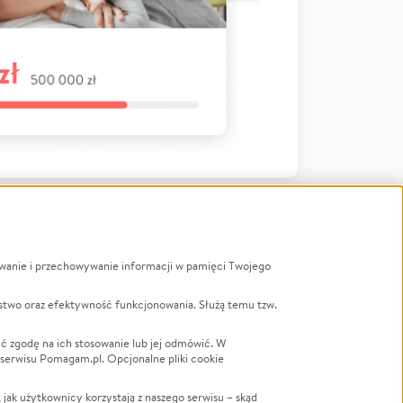
ywanie i przechowywanie informacji w pamięci Twojego
a
stwo oraz efektywność funkcjonowania. Służą temu tzw.
LGBTQ+
Powódź
ć zgodę na ich stosowanie lub jej odmówić. W
 serwisu Pomagam.pl. Opcjonalne pliki cookie
Wichura
NGO
ak użytkownicy korzystają z naszego serwisu – skąd