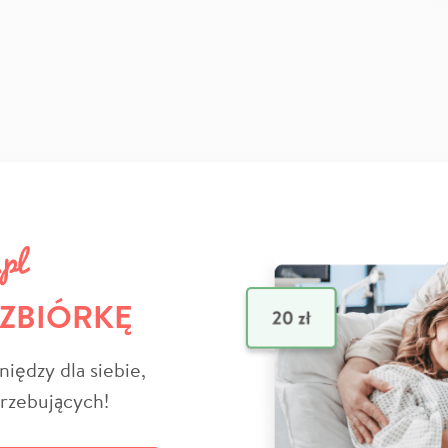
 ZBIÓRKĘ
niędzy dla siebie,
trzebujących!