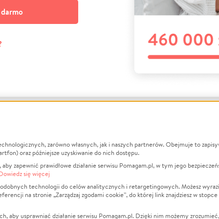
a darmo
?
echnologicznych, zarówno własnych, jak i naszych partnerów. Obejmuje to zapis
macje
O nas
Zbieraj n
artfon) oraz późniejsze uzyskiwanie do nich dostępu.
 aby zapewnić prawidłowe działanie serwisu Pomagam.pl, w tym jego bezpieczeń
działa?
Opinie
Leczenie
Dowiedz się więcej
min
Raporty
Zwierzęta
odobnych technologii do celów analitycznych i retargetingowych. Możesz wyrazi
ncji na stronie „Zarządzaj zgodami cookie”, do której link znajdziesz w stopce
ka Prywatności
Za darmo
Pożar
 Kontrahenci
Blog
Ukraina
ch, aby usprawniać działanie serwisu Pomagam.pl. Dzięki nim możemy zrozumieć, j