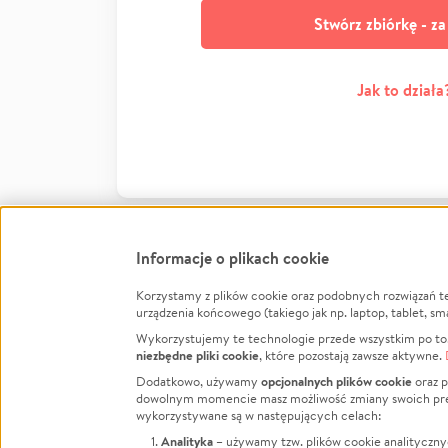
Stwórz zbiórkę - z
Jak to działa
Informacje o plikach cookie
Korzystamy z plików cookie oraz podobnych rozwiązań t
Infor
urządzenia końcowego (takiego jak np. laptop, tablet, sm
Wykorzystujemy te technologie przede wszystkim po to,
Jak to 
niezbędne pliki cookie
, które pozostają zawsze aktywne.
Facebook
Twitter
Instagram
Regula
opcjonalnych plików cookie
Dodatkowo, używamy
oraz p
dowolnym momencie masz możliwość zmiany swoich prefere
Polity
LinkedIn
TikTok
Youtube
wykorzystywane są w następujących celach:
RODO -
Analityka
– używamy tzw. plików cookie analityczny