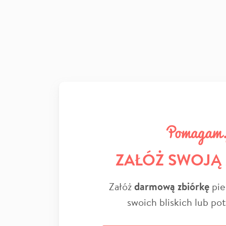
ZAŁÓŻ SWOJĄ
Załóż
darmową zbiórkę
pie
swoich bliskich lub po