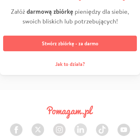
Załóż
darmową zbiórkę
pieniędzy dla siebie,
swoich bliskich lub potrzebujących!
Stwórz zbiórkę - za darmo
Jak to działa?
Facebook
Twitter
Instagram
LinkedIn
TikTok
Youtube