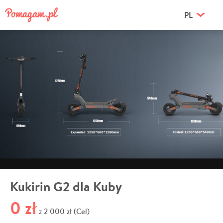
PL
Kukirin G2 dla Kuby
0 zł
2 000 zł (Cel)
z