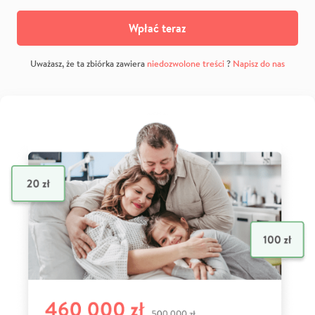
Wpłać teraz
Uważasz, że ta zbiórka zawiera
niedozwolone treści
?
Napisz do nas