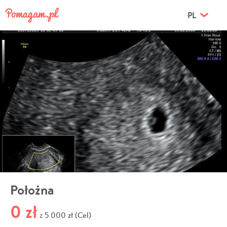
PL
Położna
0 zł
5 000 zł (Cel)
z