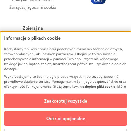
Zarządzaj zgodami cookie
Zbieraj na
Informacje o plikach cookie
Leczenie
LGBTQ+
Zwierzęta
Powódź
Korzystamy z plików cookie oraz podobnych rozwiązań technologicznych,
zarówno własnych, jak i naszych partnerów. Obejmuje to zapisywanie i
Pożar
Wichura
przechowywanie informacji w pamięci Twojego urządzenia końcowego
(takiego jak np. laptop, tablet, smartfon) oraz późniejsze uzyskiwanie do nich
Ukraina
NGO
dostępu.
Sport
Religia
Wykorzystujemy te technologie przede wszystkim po to, aby zapewnić
Pomoc Finansowa
Edukacja
prawidłowe działanie serwisu Pomagam.pl, w tym jego bezpieczeństwo oraz
niezbędne pliki cookie
efektywność funkcjonowania. Służą temu tzw.
, które
Projekty
Podróż
pozostają zawsze aktywne.
Dowiedz się więcej
Pogrzeb
Impreza
opcjonalnych plików cookie
Dodatkowo, używamy
oraz podobnych
Zaakceptuj wszystkie
Społeczność lokalna
Ochrona środowiska
technologii do celów analitycznych i retargetingowych. Możesz wyrazić
zgodę na ich stosowanie lub jej odmówić. W dowolnym momencie masz
Kultura
Biznes
możliwość zmiany swoich preferencji na stronie „Zarządzaj zgodami cookie”,
Odrzuć opcjonalne
Polski
do której link znajdziesz w stopce serwisu Pomagam.pl. Opcjonalne pliki
cookie wykorzystywane są w następujących celach:
© CROWDING SP. Z O.O.