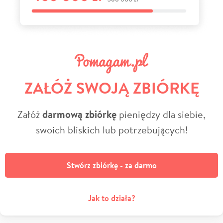
ZAŁÓŻ SWOJĄ ZBIÓRKĘ
Załóż
darmową zbiórkę
pieniędzy dla siebie,
swoich bliskich lub potrzebujących!
Stwórz zbiórkę - za darmo
Jak to działa?