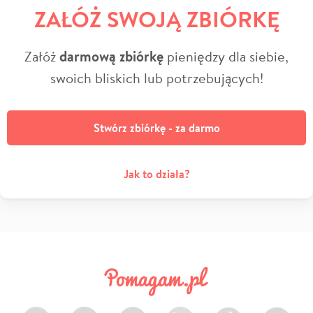
ZAŁÓŻ SWOJĄ ZBIÓRKĘ
Załóż
darmową zbiórkę
pieniędzy dla siebie,
swoich bliskich lub potrzebujących!
Stwórz zbiórkę - za darmo
Jak to działa?
Facebook
Twitter
Instagram
LinkedIn
TikTok
Youtube