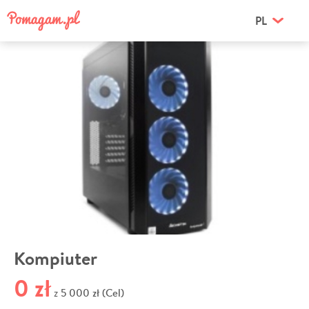
PL
Kompiuter
0 zł
5 000 zł (Cel)
z