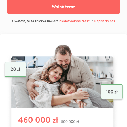
Wpłać teraz
Uważasz, że ta zbiórka zawiera
niedozwolone treści
?
Napisz do nas