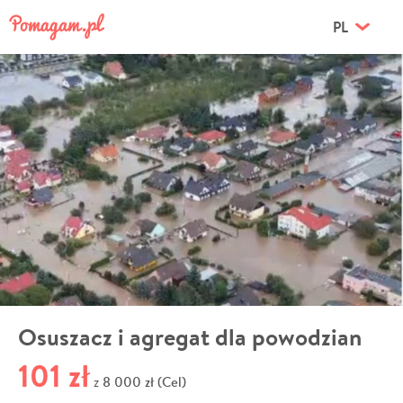
PL
Osuszacz i agregat dla powodzian
101 zł
8 000 zł (Cel)
z