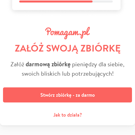
ZAŁÓŻ SWOJĄ ZBIÓRKĘ
Załóż
darmową zbiórkę
pieniędzy dla siebie,
swoich bliskich lub potrzebujących!
Stwórz zbiórkę - za darmo
Jak to działa?