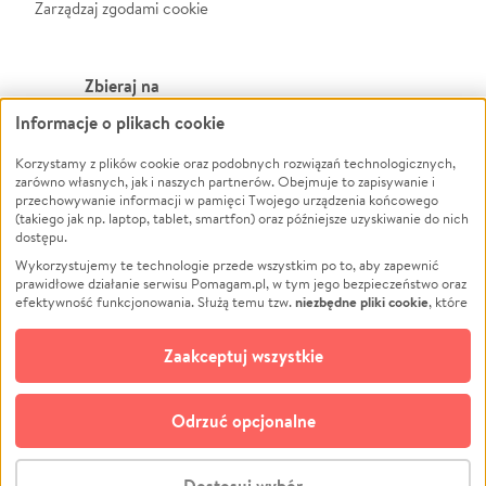
Zarządzaj zgodami cookie
Zbieraj na
Informacje o plikach cookie
Leczenie
LGBTQ+
Zwierzęta
Powódź
Korzystamy z plików cookie oraz podobnych rozwiązań technologicznych,
zarówno własnych, jak i naszych partnerów. Obejmuje to zapisywanie i
Pożar
Wichura
przechowywanie informacji w pamięci Twojego urządzenia końcowego
(takiego jak np. laptop, tablet, smartfon) oraz późniejsze uzyskiwanie do nich
Ukraina
NGO
dostępu.
Sport
Religia
Wykorzystujemy te technologie przede wszystkim po to, aby zapewnić
Pomoc Finansowa
Edukacja
prawidłowe działanie serwisu Pomagam.pl, w tym jego bezpieczeństwo oraz
niezbędne pliki cookie
efektywność funkcjonowania. Służą temu tzw.
, które
Projekty
Podróż
pozostają zawsze aktywne.
Dowiedz się więcej
Pogrzeb
Impreza
opcjonalnych plików cookie
Dodatkowo, używamy
oraz podobnych
Zaakceptuj wszystkie
Społeczność lokalna
Ochrona środowiska
technologii do celów analitycznych i retargetingowych. Możesz wyrazić
zgodę na ich stosowanie lub jej odmówić. W dowolnym momencie masz
Kultura
Biznes
możliwość zmiany swoich preferencji na stronie „Zarządzaj zgodami cookie”,
Odrzuć opcjonalne
Polski
do której link znajdziesz w stopce serwisu Pomagam.pl. Opcjonalne pliki
cookie wykorzystywane są w następujących celach:
© CROWDING SP. Z O.O.
Analityka
– używamy tzw. plików cookie analitycznych, aby usprawniać
Dostosuj wybór