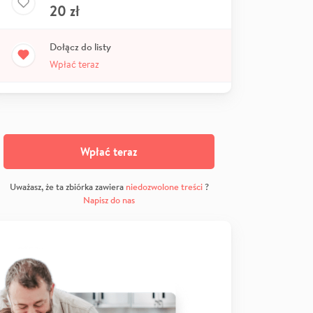
20
zł
Dołącz do listy
Wpłać teraz
Wpłać teraz
Uważasz, że ta zbiórka zawiera
niedozwolone treści
?
Napisz do nas