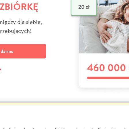
 ZBIÓRKĘ
niędzy dla siebie,
trzebujących!
a darmo
?