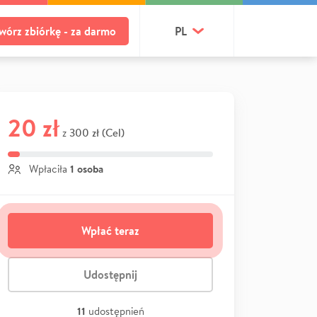
wórz zbiórkę - za darmo
PL
20 zł
300 zł (Cel)
z
1 osoba
Wpłaciła
Wpłać teraz
Udostępnij
11
udostępnień