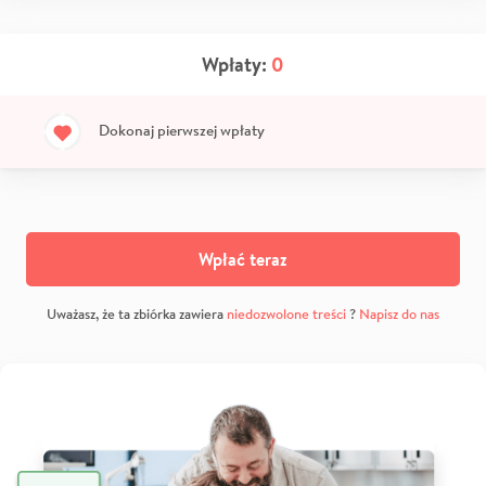
Wpłaty:
0
Dokonaj pierwszej wpłaty
Wpłać teraz
Uważasz, że ta zbiórka zawiera
niedozwolone treści
?
Napisz do nas