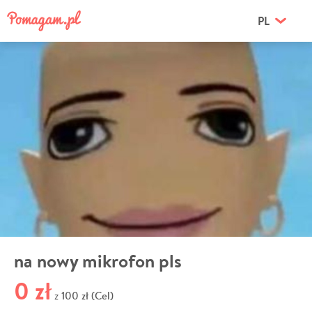
PL
na nowy mikrofon pls
0 zł
100 zł (Cel)
z