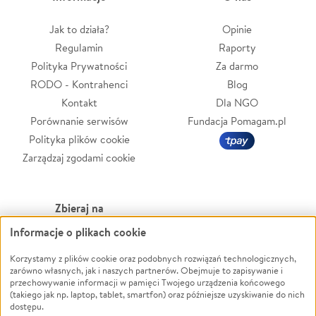
Jak to działa?
Opinie
Regulamin
Raporty
Polityka Prywatności
Za darmo
RODO - Kontrahenci
Blog
Kontakt
Dla NGO
Porównanie serwisów
Fundacja Pomagam.pl
Polityka plików cookie
Zarządzaj zgodami cookie
Zbieraj na
Informacje o plikach cookie
Leczenie
LGBTQ+
Zwierzęta
Powódź
Korzystamy z plików cookie oraz podobnych rozwiązań technologicznych,
zarówno własnych, jak i naszych partnerów. Obejmuje to zapisywanie i
Pożar
Wichura
przechowywanie informacji w pamięci Twojego urządzenia końcowego
(takiego jak np. laptop, tablet, smartfon) oraz późniejsze uzyskiwanie do nich
Ukraina
NGO
dostępu.
Sport
Religia