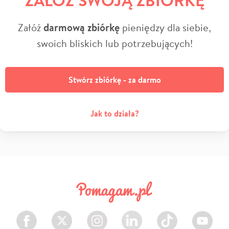
Załóż
darmową zbiórkę
pieniędzy dla siebie,
swoich bliskich lub potrzebujących!
Stwórz zbiórkę - za darmo
Jak to działa?
Facebook
Twitter
Instagram
LinkedIn
TikTok
Youtube