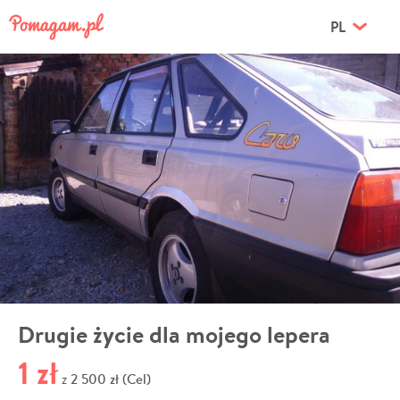
PL
Drugie życie dla mojego lepera
1 zł
2 500 zł (Cel)
z