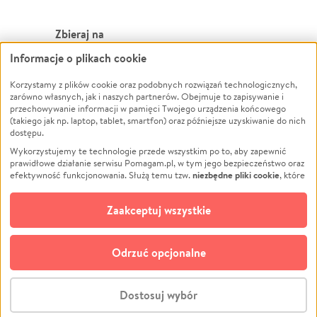
Zbieraj na
Informacje o plikach cookie
Leczenie
LGBTQ+
Zwierzęta
Powódź
Korzystamy z plików cookie oraz podobnych rozwiązań technologicznych,
zarówno własnych, jak i naszych partnerów. Obejmuje to zapisywanie i
Pożar
Wichura
przechowywanie informacji w pamięci Twojego urządzenia końcowego
(takiego jak np. laptop, tablet, smartfon) oraz późniejsze uzyskiwanie do nich
Ukraina
NGO
dostępu.
Sport
Religia
Wykorzystujemy te technologie przede wszystkim po to, aby zapewnić
Pomoc Finansowa
Edukacja
prawidłowe działanie serwisu Pomagam.pl, w tym jego bezpieczeństwo oraz
niezbędne pliki cookie
efektywność funkcjonowania. Służą temu tzw.
, które
Projekty
Podróż
pozostają zawsze aktywne.
Dowiedz się więcej
Pogrzeb
Impreza
opcjonalnych plików cookie
Dodatkowo, używamy
oraz podobnych
Zaakceptuj wszystkie
Społeczność lokalna
Ochrona środowiska
technologii do celów analitycznych i retargetingowych. Możesz wyrazić
zgodę na ich stosowanie lub jej odmówić. W dowolnym momencie masz
Kultura
Biznes
możliwość zmiany swoich preferencji na stronie „Zarządzaj zgodami cookie”,
Odrzuć opcjonalne
Polski
do której link znajdziesz w stopce serwisu Pomagam.pl. Opcjonalne pliki
cookie wykorzystywane są w następujących celach:
© CROWDING SP. Z O.O.
Analityka
– używamy tzw. plików cookie analitycznych, aby usprawniać
Dostosuj wybór
działanie serwisu Pomagam.pl. Dzięki nim możemy zrozumieć, jak
użytkownicy korzystają z naszego serwisu – skąd trafiają do serwisu, jak
Stwórz zbiórkę - za darmo