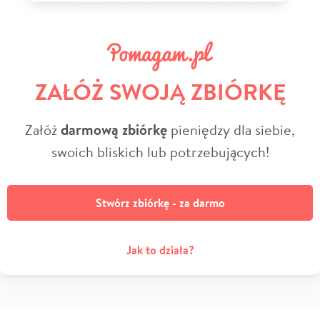
ZAŁÓŻ SWOJĄ ZBIÓRKĘ
Załóż
darmową zbiórkę
pieniędzy dla siebie,
swoich bliskich lub potrzebujących!
Stwórz zbiórkę - za darmo
Jak to działa?