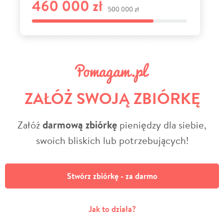
ZAŁÓŻ SWOJĄ ZBIÓRKĘ
Załóż
darmową zbiórkę
pieniędzy dla siebie,
swoich bliskich lub potrzebujących!
Stwórz zbiórkę - za darmo
Jak to działa?