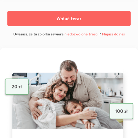
Wpłać teraz
Uważasz, że ta zbiórka zawiera
niedozwolone treści
?
Napisz do nas