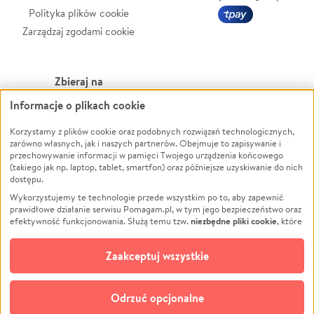
Polityka plików cookie
Zarządzaj zgodami cookie
Zbieraj na
Informacje o plikach cookie
Leczenie
LGBTQ+
Zwierzęta
Powódź
Korzystamy z plików cookie oraz podobnych rozwiązań technologicznych,
zarówno własnych, jak i naszych partnerów. Obejmuje to zapisywanie i
Pożar
Wichura
przechowywanie informacji w pamięci Twojego urządzenia końcowego
(takiego jak np. laptop, tablet, smartfon) oraz późniejsze uzyskiwanie do nich
Ukraina
NGO
dostępu.
Sport
Religia
Wykorzystujemy te technologie przede wszystkim po to, aby zapewnić
Pomoc Finansowa
Edukacja
prawidłowe działanie serwisu Pomagam.pl, w tym jego bezpieczeństwo oraz
niezbędne pliki cookie
efektywność funkcjonowania. Służą temu tzw.
, które
Projekty
Podróż
pozostają zawsze aktywne.
Dowiedz się więcej
Pogrzeb
Impreza
opcjonalnych plików cookie
Dodatkowo, używamy
oraz podobnych
Zaakceptuj wszystkie
Społeczność lokalna
Ochrona środowiska
technologii do celów analitycznych i retargetingowych. Możesz wyrazić
zgodę na ich stosowanie lub jej odmówić. W dowolnym momencie masz
Kultura
Biznes
możliwość zmiany swoich preferencji na stronie „Zarządzaj zgodami cookie”,
Odrzuć opcjonalne
Polski
do której link znajdziesz w stopce serwisu Pomagam.pl. Opcjonalne pliki
cookie wykorzystywane są w następujących celach: