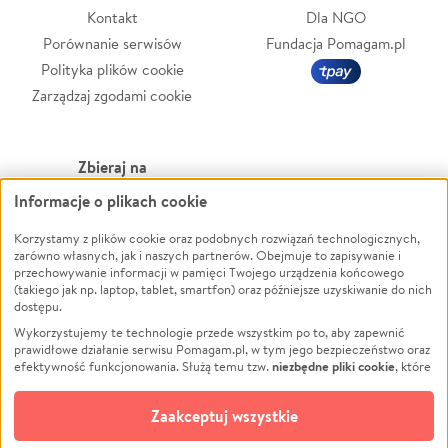
Kontakt
Dla NGO
Porównanie serwisów
Fundacja Pomagam.pl
Polityka plików cookie
Zarządzaj zgodami cookie
Zbieraj na
Informacje o plikach cookie
Leczenie
LGBTQ+
Zwierzęta
Powódź
Korzystamy z plików cookie oraz podobnych rozwiązań technologicznych,
zarówno własnych, jak i naszych partnerów. Obejmuje to zapisywanie i
Pożar
Wichura
przechowywanie informacji w pamięci Twojego urządzenia końcowego
(takiego jak np. laptop, tablet, smartfon) oraz późniejsze uzyskiwanie do nich
Ukraina
NGO
dostępu.
Sport
Religia
Wykorzystujemy te technologie przede wszystkim po to, aby zapewnić
Pomoc Finansowa
Edukacja
prawidłowe działanie serwisu Pomagam.pl, w tym jego bezpieczeństwo oraz
niezbędne pliki cookie
efektywność funkcjonowania. Służą temu tzw.
, które
Projekty
Podróż
pozostają zawsze aktywne.
Dowiedz się więcej
Pogrzeb
Impreza
opcjonalnych plików cookie
Dodatkowo, używamy
oraz podobnych
Zaakceptuj wszystkie
Społeczność lokalna
Ochrona środowiska
technologii do celów analitycznych i retargetingowych. Możesz wyrazić
zgodę na ich stosowanie lub jej odmówić. W dowolnym momencie masz
Kultura
Biznes