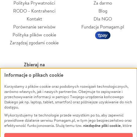
Polityka Prywatności
Za darmo
RODO - Kontrahenci
Blog
Kontakt
Dla NGO
Porównanie serwisów
Fundacja Pomagam.pl
Polityka plików cookie
Zarządzaj zgodami cookie
Zbieraj na
Informacje o plikach cookie
Leczenie
LGBTQ+
Zwierzęta
Powódź
Korzystamy z plików cookie oraz podobnych rozwiązań technologicznych,
zarówno własnych, jak i naszych partnerów. Obejmuje to zapisywanie i
Pożar
Wichura
przechowywanie informacji w pamięci Twojego urządzenia końcowego
(takiego jak np. laptop, tablet, smartfon) oraz późniejsze uzyskiwanie do nich
Ukraina
NGO
dostępu.
Sport
Religia
Wykorzystujemy te technologie przede wszystkim po to, aby zapewnić
Pomoc Finansowa
Edukacja
prawidłowe działanie serwisu Pomagam.pl, w tym jego bezpieczeństwo oraz
niezbędne pliki cookie
efektywność funkcjonowania. Służą temu tzw.
, które
Projekty
Podróż
pozostają zawsze aktywne.
Dowiedz się więcej
Pogrzeb
Impreza