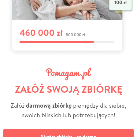
ZAŁÓŻ SWOJĄ ZBIÓRKĘ
Załóż
darmową zbiórkę
pieniędzy dla siebie,
swoich bliskich lub potrzebujących!
Stwórz zbiórkę - za darmo