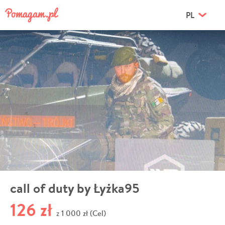
PL
call of duty by Łyżka95
126 zł
1 000 zł (Cel)
z