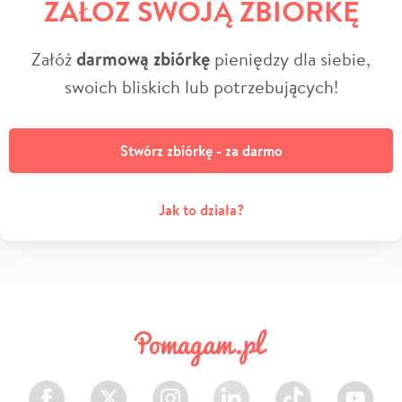
ZAŁÓŻ SWOJĄ ZBIÓRKĘ
Załóż
darmową zbiórkę
pieniędzy dla siebie,
swoich bliskich lub potrzebujących!
Stwórz zbiórkę - za darmo
Jak to działa?
Facebook
Twitter
Instagram
LinkedIn
TikTok
Youtube