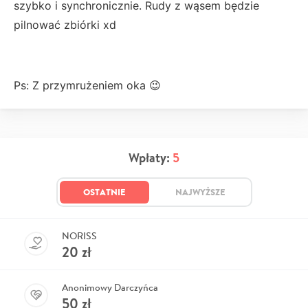
szybko i synchronicznie. Rudy z wąsem będzie
pilnować zbiórki xd
Ps: Z przymrużeniem oka 😉
Wpłaty:
5
OSTATNIE
NAJWYŻSZE
NORISS
20
zł
Anonimowy Darczyńca
50
zł