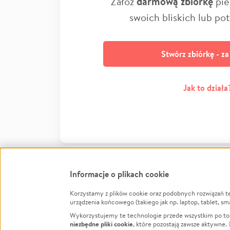
Załóż
darmową zbiórkę
pie
swoich bliskich lub po
Stwórz zbiórkę - z
Jak to działa
Informacje o plikach cookie
Korzystamy z plików cookie oraz podobnych rozwiązań t
Infor
urządzenia końcowego (takiego jak np. laptop, tablet, sm
Wykorzystujemy te technologie przede wszystkim po to,
Jak to 
niezbędne pliki cookie
, które pozostają zawsze aktywne.
Facebook
Twitter
Instagram