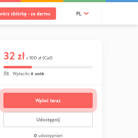
wórz zbiórkę - za darmo
PL
32 zł
100 zł (Cel)
z
6 osób
Wpłaciło
Wpłać teraz
Udostępnij
0
udostępnień