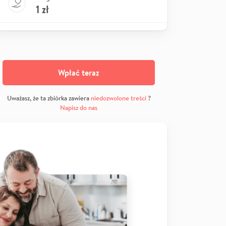
1
zł
Wpłać teraz
Uważasz, że ta zbiórka zawiera
niedozwolone treści
?
Napisz do nas