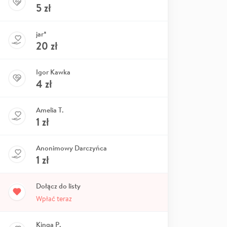
5
zł
jar*
20
zł
Igor Kawka
4
zł
Amelia T.
1
zł
Anonimowy Darczyńca
1
zł
Dołącz do listy
Wpłać teraz
Kinga P.