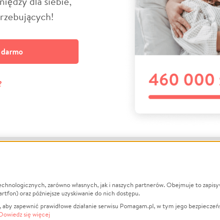
niędzy dla siebie,
trzebujących!
a darmo
?
echnologicznych, zarówno własnych, jak i naszych partnerów. Obejmuje to zapis
macje
O nas
Zbieraj n
artfon) oraz późniejsze uzyskiwanie do nich dostępu.
 aby zapewnić prawidłowe działanie serwisu Pomagam.pl, w tym jego bezpieczeń
działa?
Opinie
Leczenie
Dowiedz się więcej