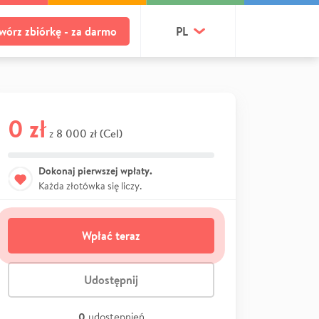
wórz zbiórkę - za darmo
PL
0 zł
8 000 zł (Cel)
z
Dokonaj pierwszej wpłaty.
Każda złotówka się liczy.
Wpłać teraz
Udostępnij
0
udostępnień