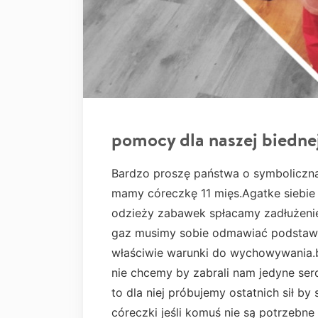
pomocy dla naszej biedne
Bardzo proszę państwa o symboliczną
mamy córeczkę 11 mięs.Agatke siebie 
odzieży zabawek spłacamy zadłużenie 
gaz musimy sobie odmawiać podstaw
właściwie warunki do wychowywania.bo
nie chcemy by zabrali nam jedyne se
to dla niej próbujemy ostatnich sił by
córeczki jeśli komuś nie są potrzebn