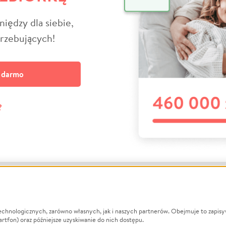
niędzy dla siebie,
trzebujących!
a darmo
?
echnologicznych, zarówno własnych, jak i naszych partnerów. Obejmuje to zapis
macje
O nas
Zbieraj n
artfon) oraz późniejsze uzyskiwanie do nich dostępu.