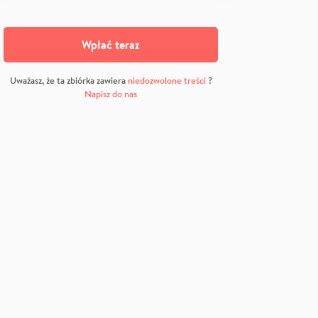
Wpłać teraz
Uważasz, że ta zbiórka zawiera
niedozwolone treści
?
Napisz do nas