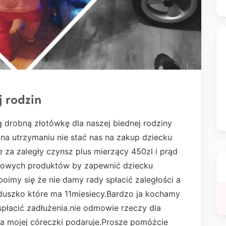
j rodzin
 drobną złotówkę dla naszej biednej rodziny
na utrzymaniu nie stać nas na zakup dziecku
za zaległy czynsz plus mierzący 450zl i prąd
owych produktów by zapewnić dziecku
imy się że nie damy rady spłacić zaległości a
rduszko które ma 11miesiecy.Bardzo ja kochamy
 spłacić zadłużenia.nie odmowie rzeczy dla
e a mojej córeczki podaruje.Prosze pomóżcie