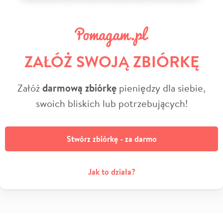
ZAŁÓŻ SWOJĄ ZBIÓRKĘ
Załóż
darmową zbiórkę
pieniędzy dla siebie,
swoich bliskich lub potrzebujących!
Stwórz zbiórkę - za darmo
Jak to działa?