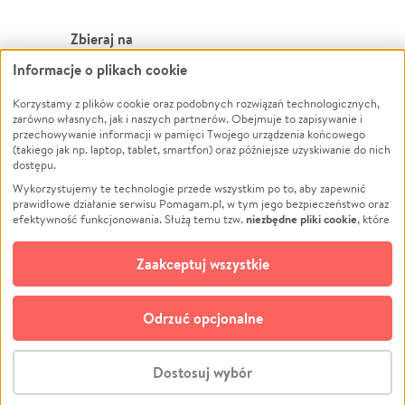
Zbieraj na
Informacje o plikach cookie
Leczenie
LGBTQ+
Zwierzęta
Powódź
Korzystamy z plików cookie oraz podobnych rozwiązań technologicznych,
zarówno własnych, jak i naszych partnerów. Obejmuje to zapisywanie i
Pożar
Wichura
przechowywanie informacji w pamięci Twojego urządzenia końcowego
(takiego jak np. laptop, tablet, smartfon) oraz późniejsze uzyskiwanie do nich
Ukraina
NGO
dostępu.
Sport
Religia
Wykorzystujemy te technologie przede wszystkim po to, aby zapewnić
Pomoc Finansowa
Edukacja
prawidłowe działanie serwisu Pomagam.pl, w tym jego bezpieczeństwo oraz
niezbędne pliki cookie
efektywność funkcjonowania. Służą temu tzw.
, które
Projekty
Podróż
pozostają zawsze aktywne.
Dowiedz się więcej
Pogrzeb
Impreza
opcjonalnych plików cookie
Dodatkowo, używamy
oraz podobnych
Zaakceptuj wszystkie
Społeczność lokalna
Ochrona środowiska
technologii do celów analitycznych i retargetingowych. Możesz wyrazić
zgodę na ich stosowanie lub jej odmówić. W dowolnym momencie masz
Kultura
Biznes
możliwość zmiany swoich preferencji na stronie „Zarządzaj zgodami cookie”,
Odrzuć opcjonalne
Polski
do której link znajdziesz w stopce serwisu Pomagam.pl. Opcjonalne pliki
cookie wykorzystywane są w następujących celach:
© CROWDING SP. Z O.O.
Analityka
– używamy tzw. plików cookie analitycznych, aby usprawniać
Dostosuj wybór
działanie serwisu Pomagam.pl. Dzięki nim możemy zrozumieć, jak
użytkownicy korzystają z naszego serwisu – skąd trafiają do serwisu, jak
Stwórz zbiórkę - za darmo
długo z niego korzystają i jak się po nim poruszają. Pozwala nam to na