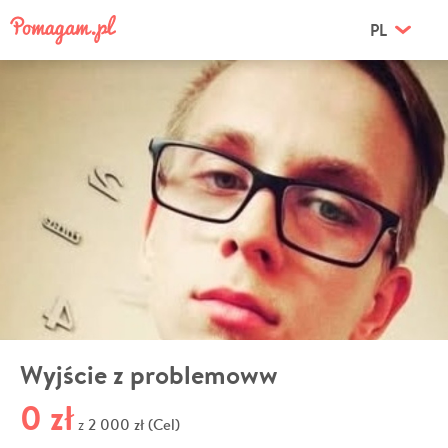
PL
Wyjście z problemoww
0 zł
2 000 zł (Cel)
z