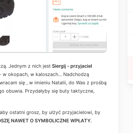
czą. Jednym z nich jest
Siergij - przyjaciel
- w okopach, w kaloszach... Nadchodzą
wracam się , w imieniu Natalii, do Was z prośbą
o obuwia. Przydałyby się buty taktyczne,
łaby ostatni grosz, by ulżyć przyjacielowi, by
SZĘ NAWET O SYMBOLICZNE WPŁATY.