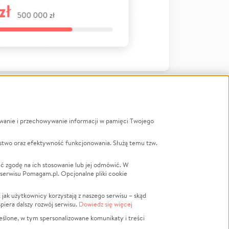
ywanie i przechowywanie informacji w pamięci Twojego
a
stwo oraz efektywność funkcjonowania. Służą temu tzw.
LGBTQ+
Powódź
ć zgodę na ich stosowanie lub jej odmówić. W
 serwisu Pomagam.pl. Opcjonalne pliki cookie
Wichura
NGO
ak użytkownicy korzystają z naszego serwisu – skąd
Religia
spiera dalszy rozwój serwisu.
Dowiedz się więcej
nansowa
Edukacja
eślone, w tym spersonalizowane komunikaty i treści
Podróż