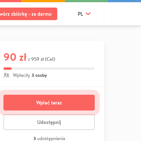
wórz zbiórkę - za darmo
PL
90 zł
959 zł (Cel)
z
3 osoby
Wpłaciły
Wpłać teraz
Udostępnij
3
udostępnienia