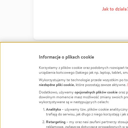
Jak to działa
Informacje o plikach cookie
Korzystamy z plików cookie oraz podobnych rozwiązań t
Infor
urządzenia końcowego (takiego jak np. laptop, tablet, sm
Wykorzystujemy te technologie przede wszystkim po to,
Jak to 
niezbędne pliki cookie
, które pozostają zawsze aktywne.
Facebook
Twitter
Instagram
Regula
opcjonalnych plików cookie
Dodatkowo, używamy
oraz p
dowolnym momencie masz możliwość zmiany swoich prefere
Polity
LinkedIn
TikTok
Youtube
wykorzystywane są w następujących celach:
RODO -
Analityka
– używamy tzw. plików cookie analityczny
Kontak
trafiają do serwisu, jak długo z niego korzystają i j
Porówn
Retargeting
– my oraz nasi zaufani partnerzy stosu
reklamowe, zwłaszcza dotyczące prowadzonych w se
Polityk