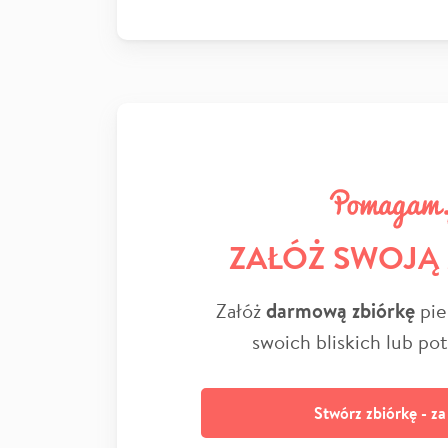
ZAŁÓŻ SWOJĄ
Załóż
darmową zbiórkę
pie
swoich bliskich lub po
Stwórz zbiórkę - z