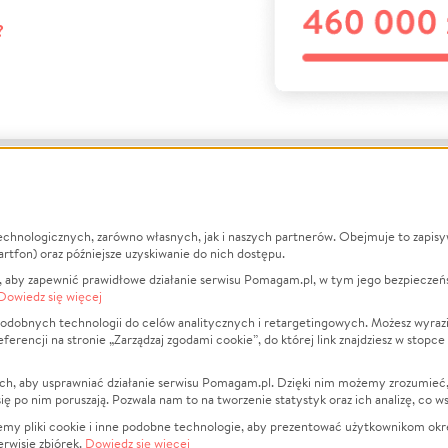
?
echnologicznych, zarówno własnych, jak i naszych partnerów. Obejmuje to zapis
macje
O nas
Zbieraj n
artfon) oraz późniejsze uzyskiwanie do nich dostępu.
 aby zapewnić prawidłowe działanie serwisu Pomagam.pl, w tym jego bezpieczeń
działa?
Opinie
Leczenie
Dowiedz się więcej
min
Raporty
Zwierzęta
odobnych technologii do celów analitycznych i retargetingowych. Możesz wyrazi
ncji na stronie „Zarządzaj zgodami cookie”, do której link znajdziesz w stopce
ka Prywatności
Za darmo
Pożar
 Kontrahenci
Blog
Ukraina
ch, aby usprawniać działanie serwisu Pomagam.pl. Dzięki nim możemy zrozumieć, j
t
Dla NGO
Sport
ak się po nim poruszają. Pozwala nam to na tworzenie statystyk oraz ich analizę, co w
anie serwisów
Fundacja Pomagam.pl
Pomoc Fi
jemy pliki cookie i inne podobne technologie, aby prezentować użytkownikom okr
rwisie zbiórek.
Dowiedz się więcej
a plików cookie
Projekty