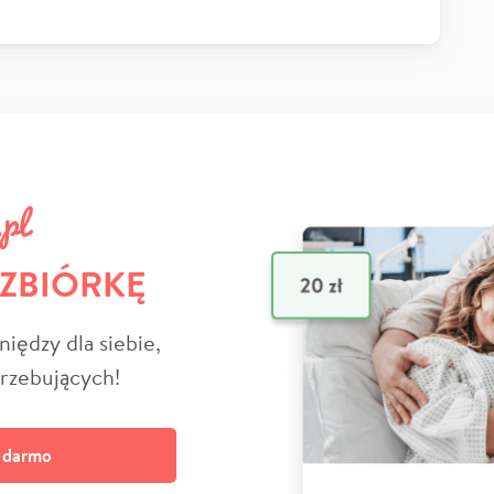
 ZBIÓRKĘ
niędzy dla siebie,
trzebujących!
a darmo