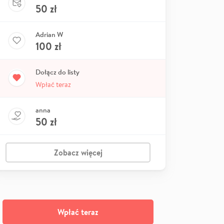
50
zł
Adrian W
100
zł
Dołącz do listy
Wpłać teraz
anna
50
zł
Zobacz więcej
Wpłać teraz