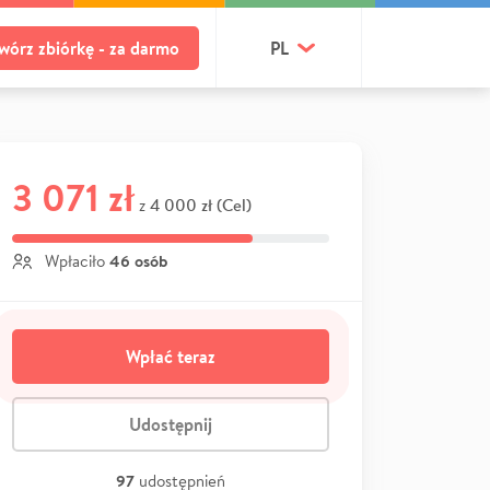
wórz zbiórkę - za darmo
PL
3 071 zł
4 000 zł (Cel)
z
46 osób
Wpłaciło
Wpłać teraz
Udostępnij
97
udostępnień