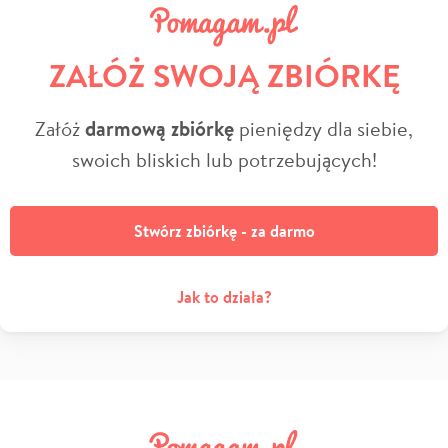
ZAŁÓŻ SWOJĄ ZBIÓRKĘ
Załóż
darmową zbiórkę
pieniędzy dla siebie,
swoich bliskich lub potrzebujących!
Stwórz zbiórkę - za darmo
Jak to działa?