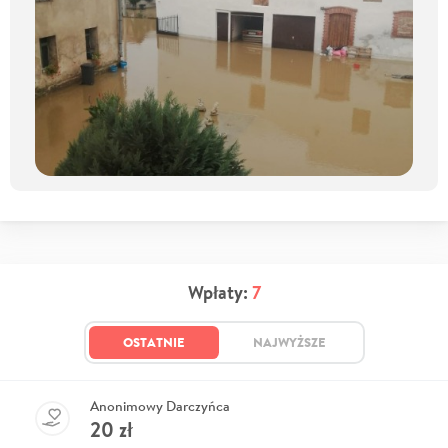
Wpłaty:
7
OSTATNIE
NAJWYŻSZE
Anonimowy Darczyńca
20
zł