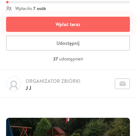
7 osób
Wpłaciło
Wpłać teraz
Udostępnij
27
udostępnień
ORGANIZATOR ZBIÓRKI
J J