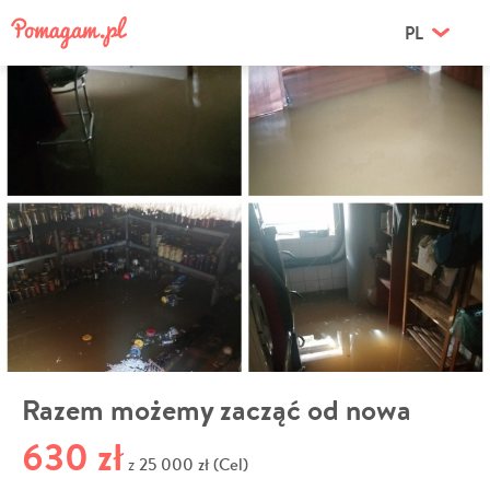
PL
Razem możemy zacząć od nowa
630 zł
25 000 zł (Cel)
z