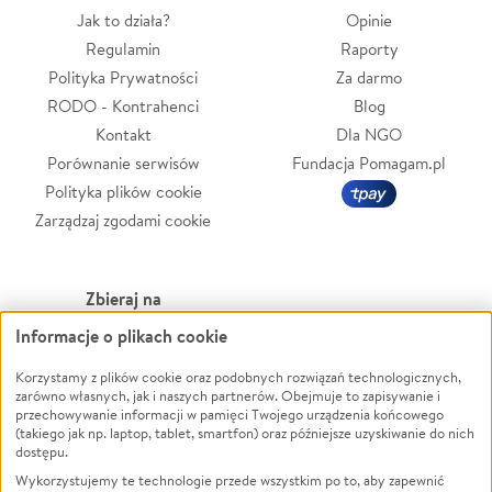
Jak to działa?
Opinie
Regulamin
Raporty
Polityka Prywatności
Za darmo
RODO - Kontrahenci
Blog
Kontakt
Dla NGO
Porównanie serwisów
Fundacja Pomagam.pl
Polityka plików cookie
Zarządzaj zgodami cookie
Zbieraj na
Informacje o plikach cookie
Leczenie
LGBTQ+
Zwierzęta
Powódź
Korzystamy z plików cookie oraz podobnych rozwiązań technologicznych,
zarówno własnych, jak i naszych partnerów. Obejmuje to zapisywanie i
Pożar
Wichura
przechowywanie informacji w pamięci Twojego urządzenia końcowego
(takiego jak np. laptop, tablet, smartfon) oraz późniejsze uzyskiwanie do nich
Ukraina
NGO
dostępu.
Sport
Religia
Wykorzystujemy te technologie przede wszystkim po to, aby zapewnić