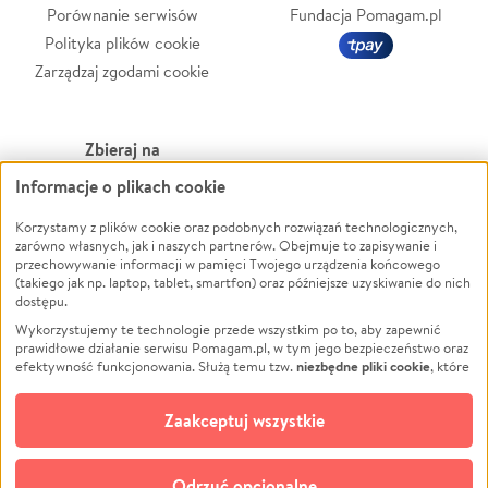
Porównanie serwisów
Fundacja Pomagam.pl
Polityka plików cookie
Zarządzaj zgodami cookie
Zbieraj na
Informacje o plikach cookie
Leczenie
LGBTQ+
Zwierzęta
Powódź
Korzystamy z plików cookie oraz podobnych rozwiązań technologicznych,
zarówno własnych, jak i naszych partnerów. Obejmuje to zapisywanie i
Pożar
Wichura
przechowywanie informacji w pamięci Twojego urządzenia końcowego
(takiego jak np. laptop, tablet, smartfon) oraz późniejsze uzyskiwanie do nich
Ukraina
NGO
dostępu.
Sport
Religia
Wykorzystujemy te technologie przede wszystkim po to, aby zapewnić
Pomoc Finansowa
Edukacja
prawidłowe działanie serwisu Pomagam.pl, w tym jego bezpieczeństwo oraz
niezbędne pliki cookie
efektywność funkcjonowania. Służą temu tzw.
, które
Projekty
Podróż
pozostają zawsze aktywne.
Dowiedz się więcej
Pogrzeb
Impreza
opcjonalnych plików cookie
Dodatkowo, używamy
oraz podobnych
Zaakceptuj wszystkie
Społeczność lokalna
Ochrona środowiska
technologii do celów analitycznych i retargetingowych. Możesz wyrazić
zgodę na ich stosowanie lub jej odmówić. W dowolnym momencie masz
Kultura
Biznes
możliwość zmiany swoich preferencji na stronie „Zarządzaj zgodami cookie”,
Odrzuć opcjonalne
do której link znajdziesz w stopce serwisu Pomagam.pl. Opcjonalne pliki