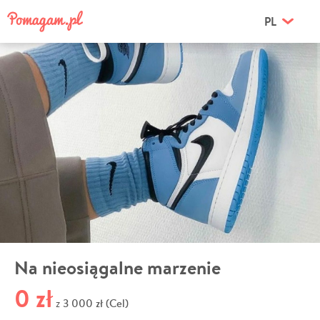
PL
Na nieosiągalne marzenie
0 zł
3 000 zł (Cel)
z