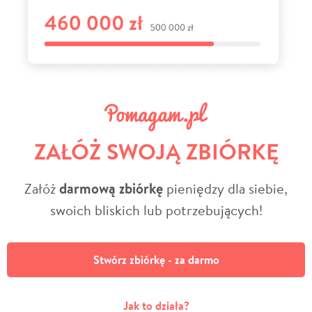
ZAŁÓŻ SWOJĄ ZBIÓRKĘ
Załóż
darmową zbiórkę
pieniędzy dla siebie,
swoich bliskich lub potrzebujących!
Stwórz zbiórkę - za darmo
Jak to działa?