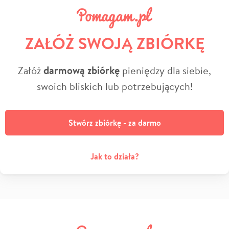
ZAŁÓŻ SWOJĄ ZBIÓRKĘ
Załóż
darmową zbiórkę
pieniędzy dla siebie,
swoich bliskich lub potrzebujących!
Stwórz zbiórkę - za darmo
Jak to działa?