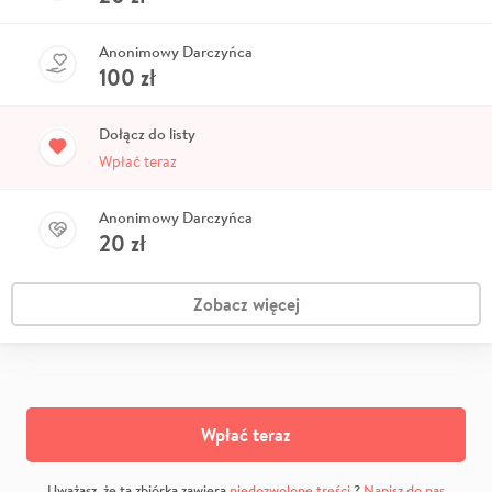
Anonimowy Darczyńca
100
zł
Dołącz do listy
Wpłać teraz
Anonimowy Darczyńca
20
zł
Zobacz więcej
Wpłać teraz
Uważasz, że ta zbiórka zawiera
niedozwolone treści
?
Napisz do nas