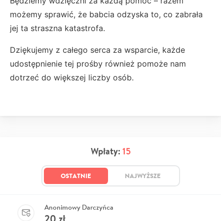
Będziemy wdzięczni za każdą pomoc – razem
możemy sprawić, że babcia odzyska to, co zabrała
jej ta straszna katastrofa.
Dziękujemy z całego serca za wsparcie, każde
udostępnienie tej prośby również pomoże nam
dotrzeć do większej liczby osób.
Wpłaty:
15
OSTATNIE
NAJWYŻSZE
Anonimowy Darczyńca
20
zł