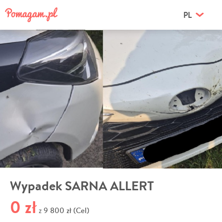
PL
Wypadek SARNA ALLERT
0 zł
9 800 zł (Cel)
z