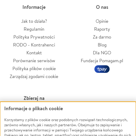
Informacje
O nas
Jak to działa?
Opinie
Regulamin
Raporty
Polityka Prywatności
Za darmo
RODO - Kontrahenci
Blog
Kontakt
Dla NGO
Porównanie serwisów
Fundacja Pomagam.pl
Polityka plików cookie
Zarządzaj zgodami cookie
Zbieraj na
Informacje o plikach cookie
Leczenie
LGBTQ+
Zwierzęta
Powódź
Korzystamy z plików cookie oraz podobnych rozwiązań technologicznych,
zarówno własnych, jak i naszych partnerów. Obejmuje to zapisywanie i
Pożar
Wichura
przechowywanie informacji w pamięci Twojego urządzenia końcowego
(takiego jak np. laptop, tablet, smartfon) oraz późniejsze uzyskiwanie do nich
Ukraina
NGO