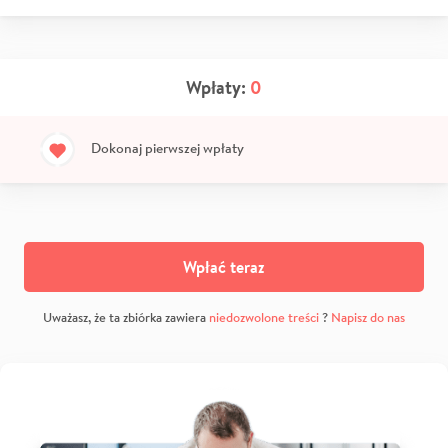
Wpłaty:
0
Dokonaj pierwszej wpłaty
Wpłać teraz
Uważasz, że ta zbiórka zawiera
niedozwolone treści
?
Napisz do nas