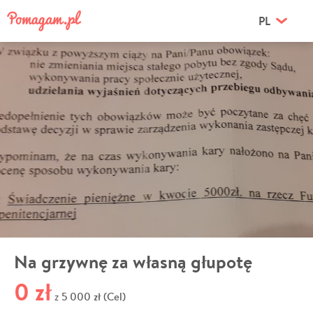
PL
Na grzywnę za własną głupotę
0 zł
5 000 zł (Cel)
z