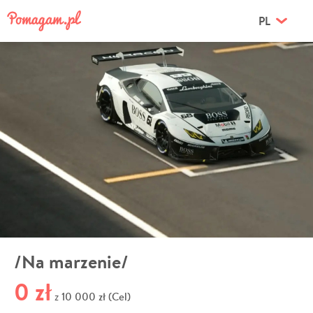
PL
/Na marzenie/
0 zł
10 000 zł (Cel)
z