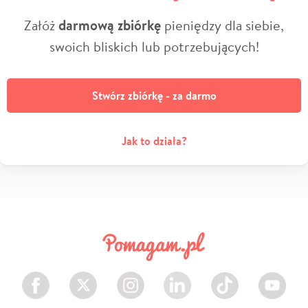
Załóż
darmową zbiórkę
pieniędzy dla siebie,
swoich bliskich lub potrzebujących!
Stwórz zbiórkę - za darmo
Jak to działa?
Facebook
Twitter
Instagram
LinkedIn
TikTok
Youtube