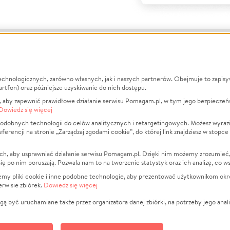
echnologicznych, zarówno własnych, jak i naszych partnerów. Obejmuje to zapis
macje
O nas
Zbieraj n
artfon) oraz późniejsze uzyskiwanie do nich dostępu.
 aby zapewnić prawidłowe działanie serwisu Pomagam.pl, w tym jego bezpieczeń
działa?
Opinie
Leczenie
Dowiedz się więcej
min
Raporty
Zwierzęta
odobnych technologii do celów analitycznych i retargetingowych. Możesz wyrazi
ncji na stronie „Zarządzaj zgodami cookie”, do której link znajdziesz w stopce
ka Prywatności
Za darmo
Pożar
 Kontrahenci
Blog
Ukraina
ch, aby usprawniać działanie serwisu Pomagam.pl. Dzięki nim możemy zrozumieć, j
t
Dla NGO
Sport
ak się po nim poruszają. Pozwala nam to na tworzenie statystyk oraz ich analizę, co w
anie serwisów
Fundacja Pomagam.pl
Pomoc Fi
jemy pliki cookie i inne podobne technologie, aby prezentować użytkownikom okr
rwisie zbiórek.
Dowiedz się więcej
a plików cookie
Projekty
zaj zgodami cookie
Pogrzeb
ą być uruchamiane także przez organizatora danej zbiórki, na potrzeby jego anali
Społeczno
Kultura