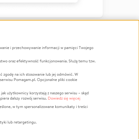
ywanie i przechowywanie informacji w pamięci Twojego
a
stwo oraz efektywność funkcjonowania. Służą temu tzw.
LGBTQ+
Powódź
ć zgodę na ich stosowanie lub jej odmówić. W
 serwisu Pomagam.pl. Opcjonalne pliki cookie
Wichura
NGO
ak użytkownicy korzystają z naszego serwisu – skąd
Religia
spiera dalszy rozwój serwisu.
Dowiedz się więcej
nansowa
Edukacja
eślone, w tym spersonalizowane komunikaty i treści
Podróż
Impreza
tyki lub retargetingu.
ść lokalna
Ochrona środowiska
Biznes