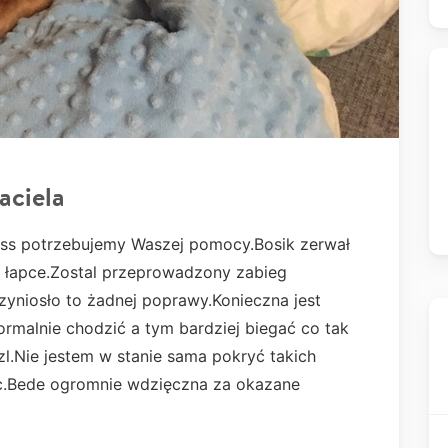
aciela
 Boss potrzebujemy Waszej pomocy.Bosik zerwał
j łapce.Zostal przeprowadzony zabieg
yniosło to żadnej poprawy.Konieczna jest
ormalnie chodzić a tym bardziej biegać co tak
s.zl.Nie jestem w stanie sama pokryć takich
c.Bede ogromnie wdzięczna za okazane