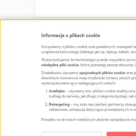
Informacje o plikach cookie
Korzystamy z plików cookie oraz podobnych rozwiązań t
Infor
urządzenia końcowego (takiego jak np. laptop, tablet, sm
Wykorzystujemy te technologie przede wszystkim po to,
Jak to 
niezbędne pliki cookie
, które pozostają zawsze aktywne.
Facebook
Twitter
Instagram
Regula
opcjonalnych plików cookie
Dodatkowo, używamy
oraz p
dowolnym momencie masz możliwość zmiany swoich prefere
Polity
LinkedIn
TikTok
Youtube
wykorzystywane są w następujących celach:
RODO -
Analityka
– używamy tzw. plików cookie analityczny
Kontak
trafiają do serwisu, jak długo z niego korzystają i j
Porówn
Retargeting
– my oraz nasi zaufani partnerzy stosu
reklamowe, zwłaszcza dotyczące prowadzonych w se
Polityk
Zarząd
Ponadto na stronach niektórych zbiórek narzędzia te mog