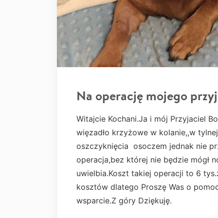
Na operację mojego przyj
Witajcie Kochani.Ja i mój Przyjaciel
więzadło krzyżowe w kolanie,,w tylne
oszczyknięcia osoczem jednak nie prz
operacja,bez której nie będzie mógł n
uwielbia.Koszt takiej operacji to 6 ty
kosztów dlatego Proszę Was o pomo
wsparcie.Z góry Dziękuję.