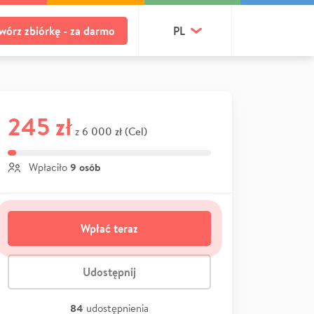
wórz zbiórkę - za darmo
PL
245 zł
6 000 zł (Cel)
z
9 osób
Wpłaciło
Wpłać teraz
Udostępnij
84
udostępnienia