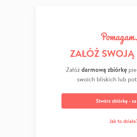
ZAŁÓŻ SWOJĄ
Załóż
darmową zbiórkę
pie
swoich bliskich lub po
Stwórz zbiórkę - z
Jak to działa