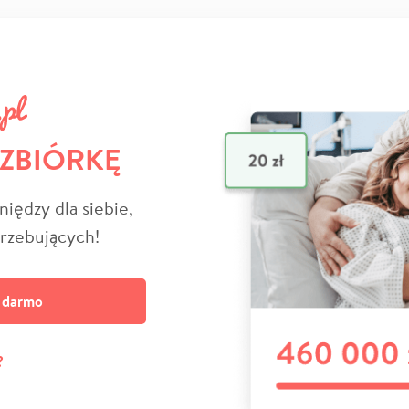
 ZBIÓRKĘ
niędzy dla siebie,
trzebujących!
a darmo
?