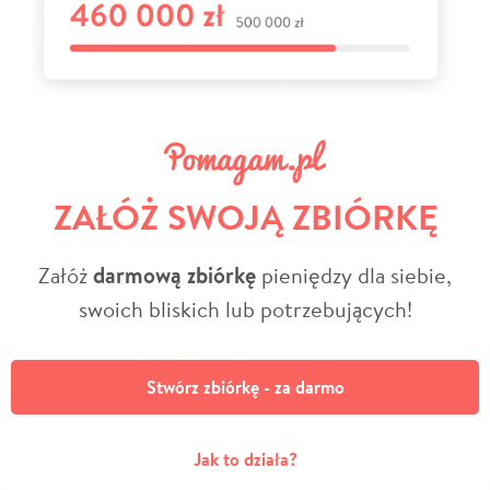
ZAŁÓŻ SWOJĄ ZBIÓRKĘ
Załóż
darmową zbiórkę
pieniędzy dla siebie,
swoich bliskich lub potrzebujących!
Stwórz zbiórkę - za darmo
Jak to działa?