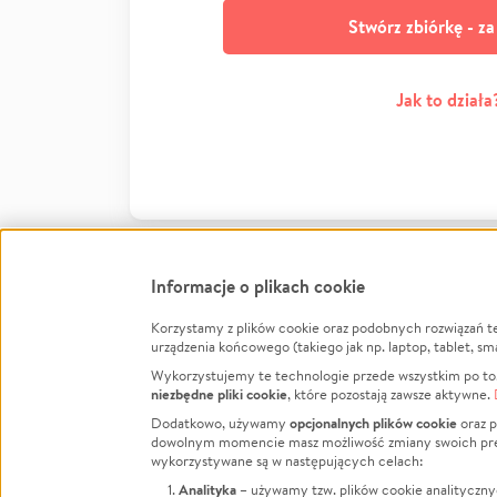
Stwórz zbiórkę - z
Jak to działa
Informacje o plikach cookie
Korzystamy z plików cookie oraz podobnych rozwiązań t
Infor
urządzenia końcowego (takiego jak np. laptop, tablet, sm
Wykorzystujemy te technologie przede wszystkim po to,
Jak to 
niezbędne pliki cookie
, które pozostają zawsze aktywne.
Facebook
Twitter
Instagram
Regula
opcjonalnych plików cookie
Dodatkowo, używamy
oraz p
dowolnym momencie masz możliwość zmiany swoich prefere
Polity
LinkedIn
TikTok
Youtube
wykorzystywane są w następujących celach:
RODO -
Analityka
– używamy tzw. plików cookie analityczny