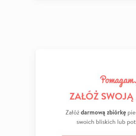
ZAŁÓŻ SWOJĄ
Załóż
darmową zbiórkę
pie
swoich bliskich lub po