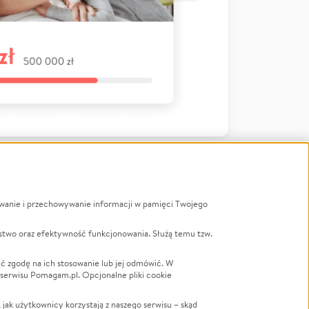
ywanie i przechowywanie informacji w pamięci Twojego
a
stwo oraz efektywność funkcjonowania. Służą temu tzw.
LGBTQ+
Powódź
ć zgodę na ich stosowanie lub jej odmówić. W
 serwisu Pomagam.pl. Opcjonalne pliki cookie
Wichura
NGO
ak użytkownicy korzystają z naszego serwisu – skąd