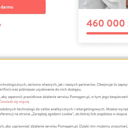
a darmo
?
echnologicznych, zarówno własnych, jak i naszych partnerów. Obejmuje to zapis
macje
O nas
Zbieraj n
artfon) oraz późniejsze uzyskiwanie do nich dostępu.
 aby zapewnić prawidłowe działanie serwisu Pomagam.pl, w tym jego bezpieczeń
działa?
Opinie
Leczenie
Dowiedz się więcej
min
Raporty
Zwierzęta
odobnych technologii do celów analitycznych i retargetingowych. Możesz wyrazi
ncji na stronie „Zarządzaj zgodami cookie”, do której link znajdziesz w stopce
ka Prywatności
Za darmo
Pożar
 Kontrahenci
Blog
Ukraina
ch, aby usprawniać działanie serwisu Pomagam.pl. Dzięki nim możemy zrozumieć, j