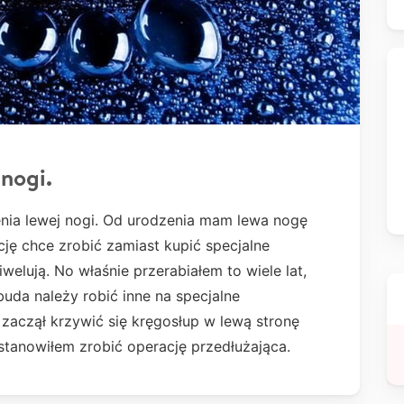
nogi.
enia lewej nogi. Od urodzenia mam lewa nogę
ję chce zrobić zamiast kupić specjalne
welują. No właśnie przerabiałem to wiele lat,
buda należy robić inne na specjalne
zaczął krzywić się kręgosłup w lewą stronę
ostanowiłem zrobić operację przedłużająca.