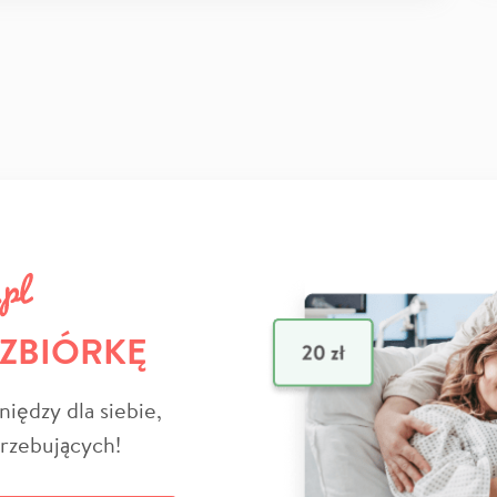
 ZBIÓRKĘ
niędzy dla siebie,
trzebujących!