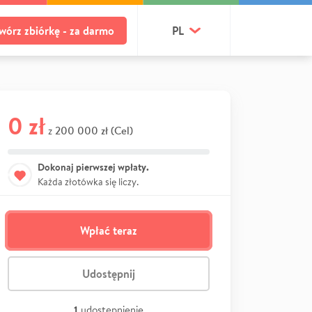
wórz zbiórkę - za darmo
PL
0 zł
200 000 zł (Cel)
z
Dokonaj pierwszej wpłaty.
Każda złotówka się liczy.
Wpłać teraz
Udostępnij
1
udostępnienie