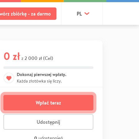
wórz zbiórkę - za darmo
PL
0 zł
2 000 zł (Cel)
z
Dokonaj pierwszej wpłaty.
Każda złotówka się liczy.
Wpłać teraz
Udostępnij
0
udostępnień