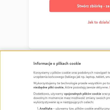
Stwórz zbiórkę - z
Jak to działa
Informacje o plikach cookie
Korzystamy z plików cookie oraz podobnych rozwiązań t
Infor
urządzenia końcowego (takiego jak np. laptop, tablet, sm
Wykorzystujemy te technologie przede wszystkim po to,
Jak to 
niezbędne pliki cookie
, które pozostają zawsze aktywne.
Facebook
Twitter
Instagram
Regula
opcjonalnych plików cookie
Dodatkowo, używamy
oraz p
dowolnym momencie masz możliwość zmiany swoich prefere
Polity
LinkedIn
TikTok
Youtube
wykorzystywane są w następujących celach:
RODO -
Analityka
– używamy tzw. plików cookie analityczny