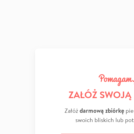
ZAŁÓŻ SWOJĄ
Załóż
darmową zbiórkę
pie
swoich bliskich lub po