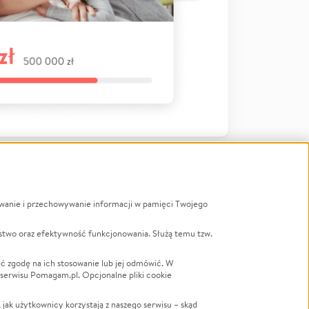
ywanie i przechowywanie informacji w pamięci Twojego
a
stwo oraz efektywność funkcjonowania. Służą temu tzw.
LGBTQ+
Powódź
ć zgodę na ich stosowanie lub jej odmówić. W
 serwisu Pomagam.pl. Opcjonalne pliki cookie
Wichura
NGO
ak użytkownicy korzystają z naszego serwisu – skąd