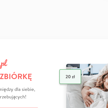
 ZBIÓRKĘ
niędzy dla siebie,
trzebujących!