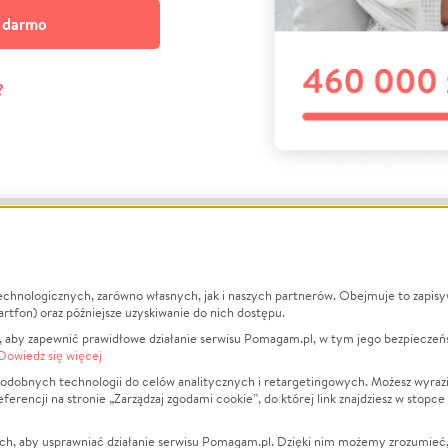
a darmo
?
echnologicznych, zarówno własnych, jak i naszych partnerów. Obejmuje to zapis
macje
O nas
Zbieraj n
artfon) oraz późniejsze uzyskiwanie do nich dostępu.
 aby zapewnić prawidłowe działanie serwisu Pomagam.pl, w tym jego bezpieczeń
działa?
Opinie
Leczenie
Dowiedz się więcej
min
Raporty
Zwierzęta
odobnych technologii do celów analitycznych i retargetingowych. Możesz wyrazi
ncji na stronie „Zarządzaj zgodami cookie”, do której link znajdziesz w stopce
ka Prywatności
Za darmo
Pożar
 Kontrahenci
Blog
Ukraina
ch, aby usprawniać działanie serwisu Pomagam.pl. Dzięki nim możemy zrozumieć, j