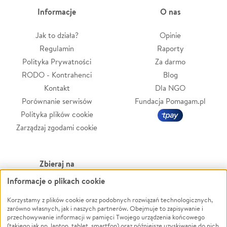
Informacje
O nas
Jak to działa?
Opinie
Regulamin
Raporty
Polityka Prywatności
Za darmo
RODO - Kontrahenci
Blog
Kontakt
Dla NGO
Porównanie serwisów
Fundacja Pomagam.pl
Polityka plików cookie
Zarządzaj zgodami cookie
Zbieraj na
Informacje o plikach cookie
Leczenie
LGBTQ+
Zwierzęta
Powódź
Korzystamy z plików cookie oraz podobnych rozwiązań technologicznych,
zarówno własnych, jak i naszych partnerów. Obejmuje to zapisywanie i
Pożar
Wichura
przechowywanie informacji w pamięci Twojego urządzenia końcowego
(takiego jak np. laptop, tablet, smartfon) oraz późniejsze uzyskiwanie do nich
Ukraina
NGO