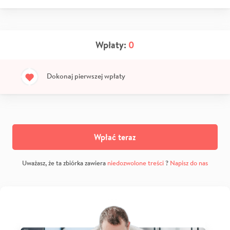
Wpłaty:
0
Dokonaj pierwszej wpłaty
Wpłać teraz
Uważasz, że ta zbiórka zawiera
niedozwolone treści
?
Napisz do nas