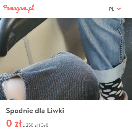
PL
Spodnie dla Liwki
0 zł
250 zł (Cel)
z