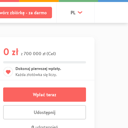
wórz zbiórkę - za darmo
PL
0 zł
700 000 zł (Cel)
z
Dokonaj pierwszej wpłaty.
Każda złotówka się liczy.
Wpłać teraz
Udostępnij
0
udostępnień