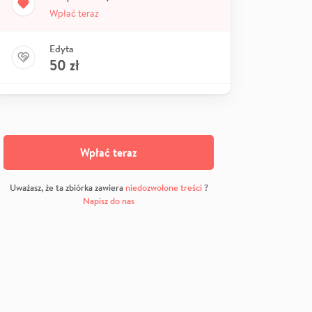
Wpłać teraz
Edyta
50
zł
Wpłać teraz
Uważasz, że ta zbiórka zawiera
niedozwolone treści
?
Napisz do nas