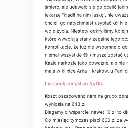
śmierć, ale udawało się go ocalić ja
lekarze "kładli na nim laskę", nie uwa
chcieli go natychmiast usypiać 🥺. Ni
wolę życia. Niestety odkryliśmy kolej
które wywołują stany zapalne jego 
komplikacje, że już nie wspomnę o do
niemal wszystkie 😨 ) muszą zostać us
Kazia narkozie jako poważne, ale ni
maja w klinice Arka - Kraków, u Pani 
facebook.com/share/p/Gb...
Koszt oszacowano nam na grubo ponad
wyniosła na 643 zł.
Błagamy o wsparcie, nawet 10 zł to d
Co miesiąc tymczas płaci 600 zł za we