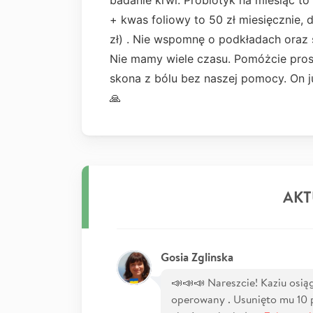
badanie krwi. Probiotyk na miesiąc to 
+ kwas foliowy to 50 zł miesięcznie, d
zł) . Nie wspomnę o podkładach oraz s
Nie mamy wiele czasu. Pomóżcie prosz
skona z bólu bez naszej pomocy. On ju
🙏
AKT
Gosia Zglinska
📣📣📣 Nareszcie! Kaziu osią
operowany . Usunięto mu 10 