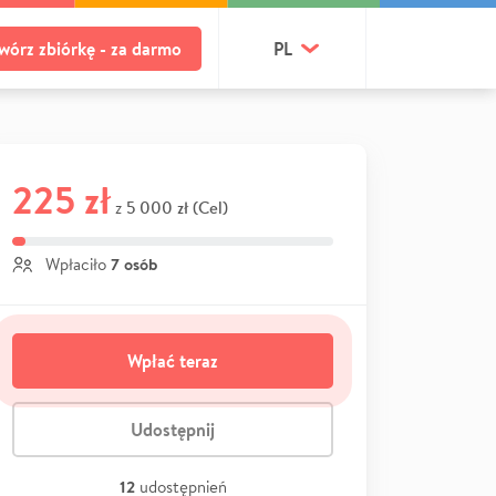
wórz zbiórkę - za darmo
PL
225 zł
5 000 zł (Cel)
z
7 osób
Wpłaciło
Wpłać teraz
Udostępnij
12
udostępnień