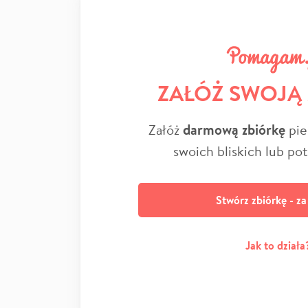
ZAŁÓŻ SWOJĄ
Załóż
darmową zbiórkę
pie
swoich bliskich lub po
Stwórz zbiórkę - z
Jak to działa