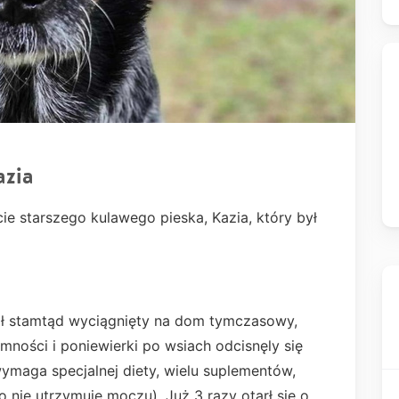
azia
ie starszego kulawego pieska, Kazia, który był
tał stamtąd wyciągnięty na dom tymczasowy,
omności i poniewierki po wsiach odcisnęly się
wymaga specjalnej diety, wielu suplementów,
nie utrzymuje moczu). Już 3 razy otarł się o