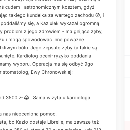
kimś cudem i astronomicznym kosztem, gdyż
żając takiego kundelka za wartego zachodu 😡, i
e poddaliśmy się, a Kaziulek wykazał ogromną
ny problem z jego zdrowiem - ma gnijące zęby,
oczu i mogą spowodować inne poważne
tkliwym bólu. Jego zepsute zęby (a takie są
unięte. Kardiolog ocenił ryzyko poddania
e mamy wyboru. Operacja ma się odbyć 9go
dr stomatolog, Ewy Chronowskiej:
 3500 zł 😱 ! Sama wizyta u kardiologa
la nas nieoceniona pomoc.
ta, bo Kazio dostaje Librelle, ma zawsze też