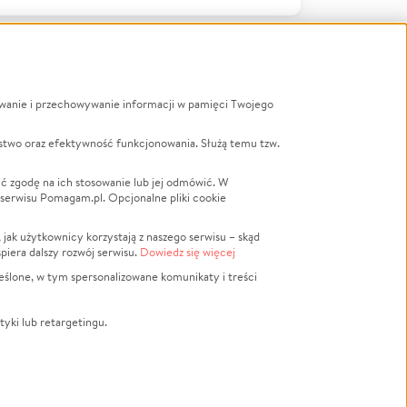
ywanie i przechowywanie informacji w pamięci Twojego
a
stwo oraz efektywność funkcjonowania. Służą temu tzw.
LGBTQ+
Powódź
ć zgodę na ich stosowanie lub jej odmówić. W
 serwisu Pomagam.pl. Opcjonalne pliki cookie
Wichura
NGO
ak użytkownicy korzystają z naszego serwisu – skąd
Religia
spiera dalszy rozwój serwisu.
Dowiedz się więcej
nansowa
Edukacja
eślone, w tym spersonalizowane komunikaty i treści
Podróż
Impreza
tyki lub retargetingu.
ść lokalna
Ochrona środowiska
Biznes