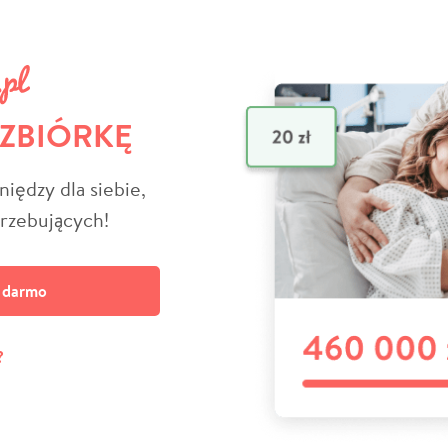
 ZBIÓRKĘ
niędzy dla siebie,
trzebujących!
a darmo
?