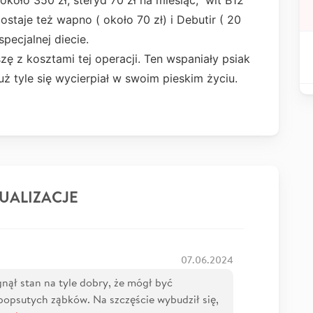
około 350 zł, steryd 70 zł na miesiąc, wit B12
ostaje też wapno ( około 70 zł) i Debutir ( 20
pecjalnej diecie.
ę z kosztami tej operacji. Ten wspaniały psiak
ż tyle się wycierpiał w swoim pieskim życiu.
UALIZACJE
07.06.2024
gnął stan na tyle dobry, że mógł być
popsutych ząbków. Na szczęście wybudził się,