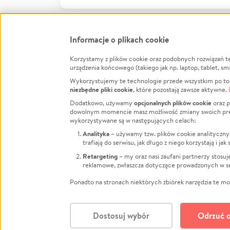
Informacje o plikach cookie
Korzystamy z plików cookie oraz podobnych rozwiązań t
Infor
urządzenia końcowego (takiego jak np. laptop, tablet, sm
Wykorzystujemy te technologie przede wszystkim po to,
Jak to 
niezbędne pliki cookie
, które pozostają zawsze aktywne.
Facebook
Twitter
Instagram
Regula
opcjonalnych plików cookie
Dodatkowo, używamy
oraz p
dowolnym momencie masz możliwość zmiany swoich prefere
Polity
LinkedIn
TikTok
Youtube
wykorzystywane są w następujących celach:
RODO -
Analityka
– używamy tzw. plików cookie analityczny
Kontak
trafiają do serwisu, jak długo z niego korzystają i j
Porówn
Retargeting
– my oraz nasi zaufani partnerzy stosu
reklamowe, zwłaszcza dotyczące prowadzonych w se
Polityk
Zarząd
Ponadto na stronach niektórych zbiórek narzędzia te mog
Dostosuj wybór
Odrzuć o
Polski