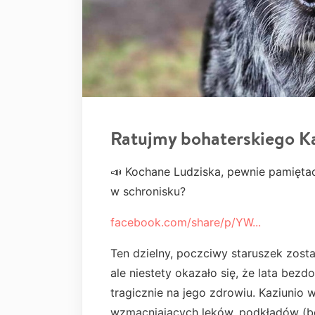
Ratujmy bohaterskiego K
📣 Kochane Ludziska, pewnie pamiętac
w schronisku?
facebook.com/share/p/YW...
Ten dzielny, poczciwy staruszek zos
ale niestety okazało się, że lata bezd
tragicznie na jego zdrowiu. Kaziunio 
wzmacniających leków, podkładów (bo 