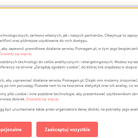
echnologicznych, zarówno własnych, jak i naszych partnerów. Obejmuje to zapis
macje
O nas
Zbieraj n
artfon) oraz późniejsze uzyskiwanie do nich dostępu.
 aby zapewnić prawidłowe działanie serwisu Pomagam.pl, w tym jego bezpieczeń
działa?
Opinie
Leczenie
Dowiedz się więcej
min
Raporty
Zwierzęta
odobnych technologii do celów analitycznych i retargetingowych. Możesz wyrazi
ncji na stronie „Zarządzaj zgodami cookie”, do której link znajdziesz w stopce
ka Prywatności
Za darmo
Pożar
 Kontrahenci
Blog
Ukraina
ch, aby usprawniać działanie serwisu Pomagam.pl. Dzięki nim możemy zrozumieć, j
t
Dla NGO
Sport
ak się po nim poruszają. Pozwala nam to na tworzenie statystyk oraz ich analizę, co w
anie serwisów
Fundacja Pomagam.pl
Pomoc Fi
jemy pliki cookie i inne podobne technologie, aby prezentować użytkownikom okr
rwisie zbiórek.
Dowiedz się więcej
a plików cookie
Projekty
zaj zgodami cookie
Pogrzeb
ą być uruchamiane także przez organizatora danej zbiórki, na potrzeby jego anali
Społeczno
Kultura
pcjonalne
Zaakceptuj wszystkie