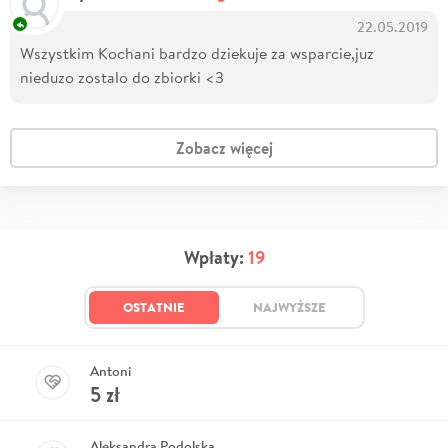
22.05.2019
Wszystkim Kochani bardzo dziekuje za wsparcie,juz
nieduzo zostalo do zbiorki <3
Zobacz więcej
Wpłaty:
19
OSTATNIE
NAJWYŻSZE
Antoni
5
zł
Aleksandra Podolska