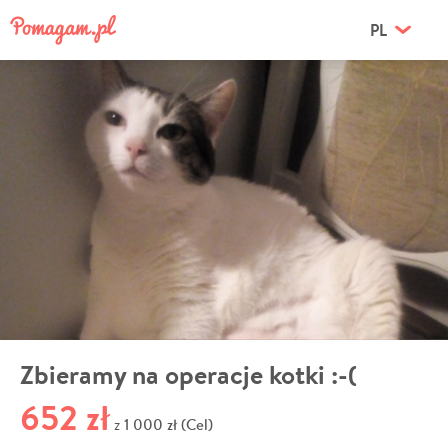
PL
Zbieramy na operacje kotki :-(
652 zł
1 000 zł (Cel)
z