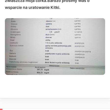
zwlaszcza moja corka.Bardzo prosimy Was o
wsparcie na uratowanie Kitki.