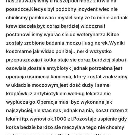
nas,zauwazylismy u naszej kici mocz z krwia na
posadzce.Kiedys byl podobny incydent wiec nie
chielismy panikowac i myslelismy ze to minie.Jednak
krew zaczela byc coraz bardziej widoczna i
postanowilismy wybrac sie do weterynarza.Kitce
zostaly zrobione badania moczu i usg nerek.Wyniki
koszmarne jak widac ponizej..,nerki wszystko
przepuszczaja i kotka staje sie coraz bardziej slaba i
osowiala,dostala antybiotyk jednak potrzebna jest
operacja usuniecia kamienia, ktory został znaleziony
w układzie moczowym,jest dość duży i same
kroplówki z antybiotykiem według lekarza nie
wyplucza go.Operacja musi byc wykonana jak
najszybciej,nie stac nas jednak na nia, koszt razem z
lekami itp.wynosi ok.1000 zl.Pozostaje uspienie gdy
kotka bedzie bardzo sie meczyla a tego nie chcemy