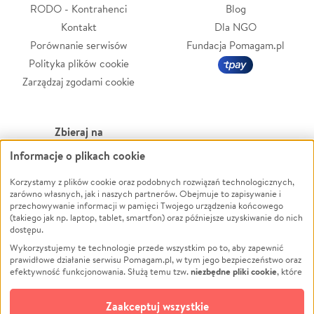
RODO - Kontrahenci
Blog
Kontakt
Dla NGO
Porównanie serwisów
Fundacja Pomagam.pl
Polityka plików cookie
Zarządzaj zgodami cookie
Zbieraj na
Informacje o plikach cookie
Leczenie
LGBTQ+
Zwierzęta
Powódź
Korzystamy z plików cookie oraz podobnych rozwiązań technologicznych,
zarówno własnych, jak i naszych partnerów. Obejmuje to zapisywanie i
Pożar
Wichura
przechowywanie informacji w pamięci Twojego urządzenia końcowego
(takiego jak np. laptop, tablet, smartfon) oraz późniejsze uzyskiwanie do nich
Ukraina
NGO
dostępu.
Sport
Religia
Wykorzystujemy te technologie przede wszystkim po to, aby zapewnić
Pomoc Finansowa
Edukacja
prawidłowe działanie serwisu Pomagam.pl, w tym jego bezpieczeństwo oraz
niezbędne pliki cookie
efektywność funkcjonowania. Służą temu tzw.
, które
Projekty
Podróż
pozostają zawsze aktywne.
Dowiedz się więcej
Pogrzeb
Impreza
opcjonalnych plików cookie
Dodatkowo, używamy
oraz podobnych
Zaakceptuj wszystkie
Społeczność lokalna
Ochrona środowiska
technologii do celów analitycznych i retargetingowych. Możesz wyrazić