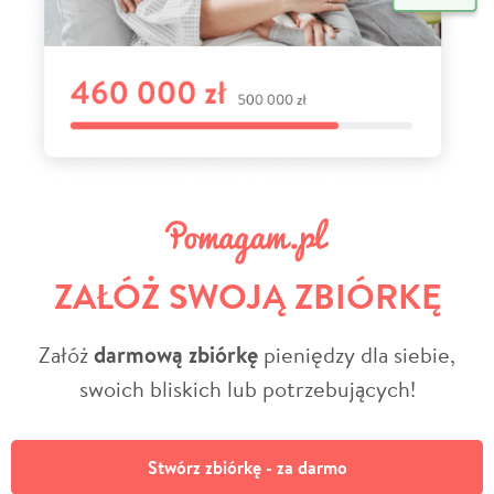
ZAŁÓŻ SWOJĄ ZBIÓRKĘ
Załóż
darmową zbiórkę
pieniędzy dla siebie,
swoich bliskich lub potrzebujących!
Stwórz zbiórkę - za darmo